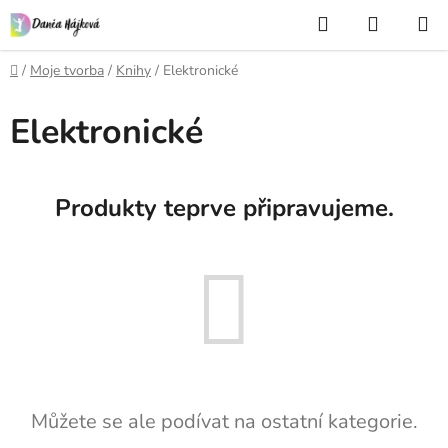
Přejít
Hledat
NÁKUP
na
KOŠÍK
obsah
Domů
/
Moje tvorba
/
Knihy
/
Elektronické
Elektronické
Produkty teprve připravujeme.
Můžete se ale podívat na ostatní kategorie.