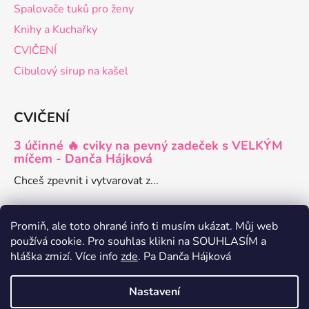
Spalovače tuků pro ženy
Knihy a Kuchařky
CVIČENÍ
Cibulový sirup na kašel
CVIČENÍ
3 účinné 🔥 cviky na pevný zadeček s VELKÝM
míčem - Danča Hájková
Chceš zpevnit i vytvarovat z...
Promiň, ale toto ohrané info ti musím ukázat. Můj web
používá cookie. Pro souhlas klikni na SOUHLASÍM a
Danča členství pro ženy
hláška zmizí. Více info
zde
. Pa Danča Hájková
Zdravé recepty a články o hubnutí
Nastavení