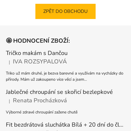
ZPĚT DO OBCHODU
Z
á
🤩 HODNOCENÍ ZBOŽÍ:
p
a
Tričko makám s Dančou
t
IVA ROZSYPALOVÁ
|
Hodnocení produktu je 5 z 5 hvězdiček.
í
Triko už mám druhé, je bezva barevné a využívám na vycházky do
přírody. Mám už zakoupeno více věcí a jsem...
Jablečné chroupání se skořicí bezlepkové
Renata Procházková
|
Hodnocení produktu je 5 z 5 hvězdiček.
Výborné zdravé chroupání zažene chutě
Fit bezdrátová sluchátka Bílá + 20 dní do členství + seznam písniček i audioknih