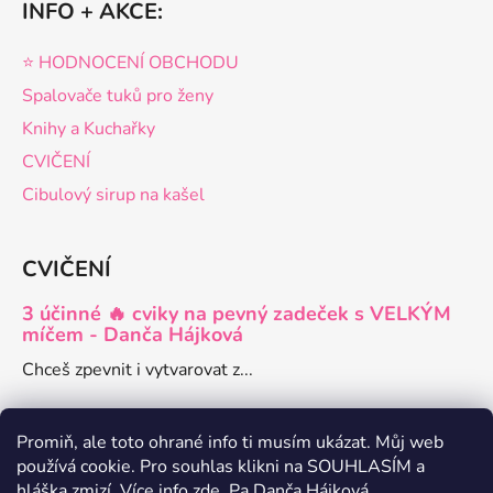
INFO + AKCE:
⭐️ HODNOCENÍ OBCHODU
Spalovače tuků pro ženy
Knihy a Kuchařky
CVIČENÍ
Cibulový sirup na kašel
CVIČENÍ
3 účinné 🔥 cviky na pevný zadeček s VELKÝM
míčem - Danča Hájková
Chceš zpevnit i vytvarovat z...
Promiň, ale toto ohrané info ti musím ukázat. Můj web
používá cookie. Pro souhlas klikni na SOUHLASÍM a
Danča členství pro ženy
hláška zmizí. Více info
zde
. Pa Danča Hájková