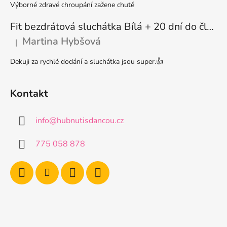
Výborné zdravé chroupání zažene chutě
u
Fit bezdrátová sluchátka Bílá + 20 dní do členství + seznam písniček i audioknih
Martina Hybšová
|
Hodnocení produktu je 5 z 5 hvězdiček.
Dekuji za rychlé dodání a sluchátka jsou super.👍
Kontakt
info
@
hubnutisdancou.cz
775 058 878