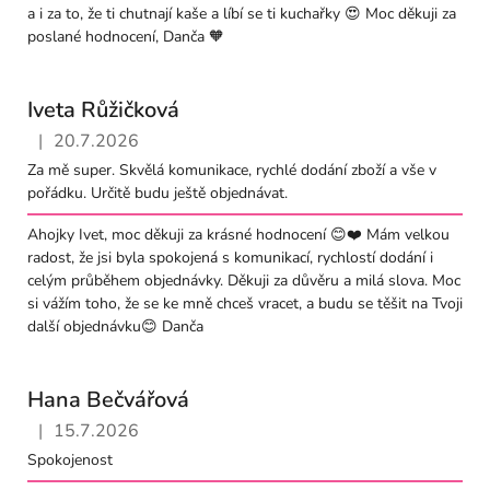
a i za to, že ti chutnají kaše a líbí se ti kuchařky 😍 Moc děkuji za
poslané hodnocení, Danča 🧡
Iveta Růžičková
|
20.7.2026
Hodnocení obchodu je 5 z 5 hvězdiček.
Za mě super. Skvělá komunikace, rychlé dodání zboží a vše v
pořádku. Určitě budu ještě objednávat.
Ahojky Ivet, moc děkuji za krásné hodnocení 😊❤️ Mám velkou
radost, že jsi byla spokojená s komunikací, rychlostí dodání i
celým průběhem objednávky. Děkuji za důvěru a milá slova. Moc
si vážím toho, že se ke mně chceš vracet, a budu se těšit na Tvoji
další objednávku😊 Danča
Hana Bečvářová
|
15.7.2026
Hodnocení obchodu je 5 z 5 hvězdiček.
Spokojenost