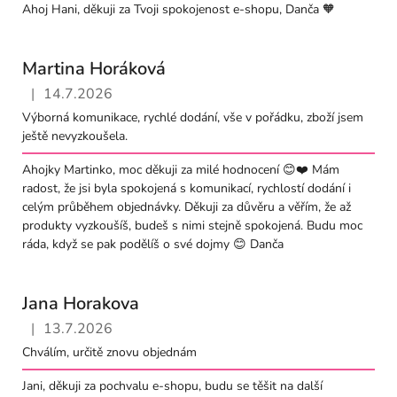
Ahoj Hani, děkuji za Tvoji spokojenost e-shopu, Danča 🧡
Martina Horáková
|
14.7.2026
Hodnocení obchodu je 5 z 5 hvězdiček.
Výborná komunikace, rychlé dodání, vše v pořádku, zboží jsem
ještě nevyzkoušela.
Ahojky Martinko, moc děkuji za milé hodnocení 😊❤️ Mám
radost, že jsi byla spokojená s komunikací, rychlostí dodání i
celým průběhem objednávky. Děkuji za důvěru a věřím, že až
produkty vyzkoušíš, budeš s nimi stejně spokojená. Budu moc
ráda, když se pak podělíš o své dojmy 😊 Danča
Jana Horakova
|
13.7.2026
Hodnocení obchodu je 5 z 5 hvězdiček.
Chválím, určitě znovu objednám
Jani, děkuji za pochvalu e-shopu, budu se těšit na další