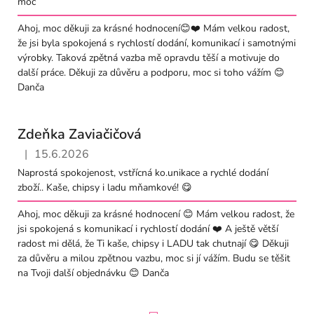
moc
Ahoj, moc děkuji za krásné hodnocení😊❤️ Mám velkou radost,
že jsi byla spokojená s rychlostí dodání, komunikací i samotnými
výrobky. Taková zpětná vazba mě opravdu těší a motivuje do
další práce. Děkuji za důvěru a podporu, moc si toho vážím 😊
Danča
Zdeňka Zaviačičová
|
15.6.2026
Hodnocení obchodu je 5 z 5 hvězdiček.
Naprostá spokojenost, vstřícná ko.unikace a rychlé dodání
zboží.. Kaše, chipsy i ladu mňamkové! 😋
Ahoj, moc děkuji za krásné hodnocení 😊 Mám velkou radost, že
jsi spokojená s komunikací i rychlostí dodání ❤️ A ještě větší
radost mi dělá, že Ti kaše, chipsy i LADU tak chutnají 😋 Děkuji
za důvěru a milou zpětnou vazbu, moc si jí vážím. Budu se těšit
na Tvoji další objednávku 😊 Danča