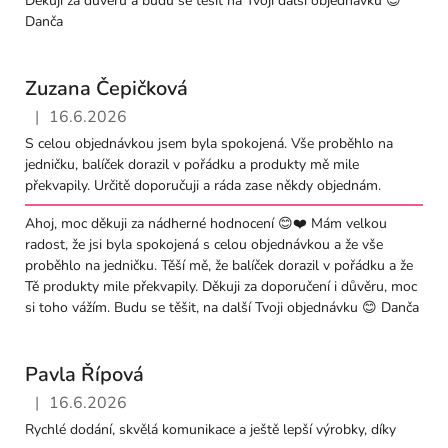
Děkuji za důvěru a budu se těšit na Tvoji další objednávku 😊
Danča
Zuzana Čepičková
|
16.6.2026
Hodnocení obchodu je 5 z 5 hvězdiček.
S celou objednávkou jsem byla spokojená. Vše proběhlo na
jedničku, balíček dorazil v pořádku a produkty mě mile
překvapily. Určitě doporučuji a ráda zase někdy objednám.
Ahoj, moc děkuji za nádherné hodnocení 😊❤️ Mám velkou
radost, že jsi byla spokojená s celou objednávkou a že vše
proběhlo na jedničku. Těší mě, že balíček dorazil v pořádku a že
Tě produkty mile překvapily. Děkuji za doporučení i důvěru, moc
si toho vážím. Budu se těšit, na další Tvoji objednávku 😊 Danča
Pavla Řípová
|
16.6.2026
Hodnocení obchodu je 5 z 5 hvězdiček.
Rychlé dodání, skvělá komunikace a ještě lepší výrobky, díky