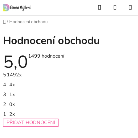
Přejít
Hledat
NÁKUP
na
KOŠÍK
obsah
Domů
/
Hodnocení obchodu
Hodnocení obchodu
5,0
Průměrné
1499 hodnocení
hodnocení
obchodu
je
5
1492x
5,0
z
4
4x
5
hvězdiček.
3
1x
2
0x
1
2x
PŘIDAT HODNOCENÍ
V