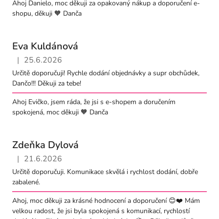
Ahoj Danielo, moc děkuji za opakovaný nákup a doporučení e-
shopu, děkuji 🧡 Danča
Eva Kuldánová
|
25.6.2026
Hodnocení obchodu je 5 z 5 hvězdiček.
Určitě doporučuji! Rychle dodání objednávky a supr obchůdek,
Dančo!!! Děkuji za tebe!
Ahoj Evičko, jsem ráda, že jsi s e-shopem a doručením
spokojená, moc děkuji 🧡 Danča
Zdeňka Dylová
|
21.6.2026
Hodnocení obchodu je 5 z 5 hvězdiček.
Určitě doporučuji. Komunikace skvělá i rychlost dodání, dobře
zabalené.
Ahoj, moc děkuji za krásné hodnocení a doporučení 😊❤️ Mám
velkou radost, že jsi byla spokojená s komunikací, rychlostí