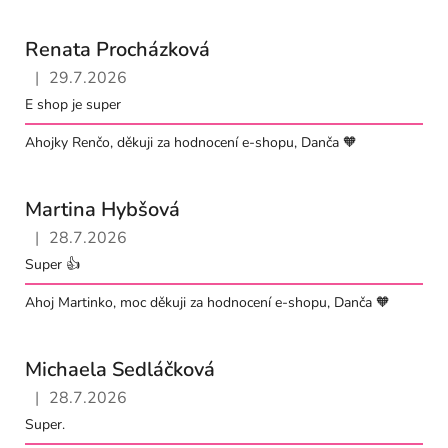
ý
p
Renata Procházková
i
s
|
29.7.2026
Hodnocení obchodu je 5 z 5 hvězdiček.
h
E shop je super
o
Ahojky Renčo, děkuji za hodnocení e-shopu, Danča 🧡
d
n
o
Martina Hybšová
c
|
28.7.2026
Hodnocení obchodu je 5 z 5 hvězdiček.
e
Super 👍
n
Ahoj Martinko, moc děkuji za hodnocení e-shopu, Danča 🧡
í
Michaela Sedláčková
|
28.7.2026
Hodnocení obchodu je 5 z 5 hvězdiček.
Super.