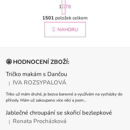
S
1
t
76
r
á
1501
položek celkem
O
n
v
k
NAHORU
l
o
á
v
á
d
Z
n
a
á
í
c
🤩 HODNOCENÍ ZBOŽÍ:
p
í
p
a
Tričko makám s Dančou
r
t
IVA ROZSYPALOVÁ
|
v
Hodnocení produktu je 5 z 5 hvězdiček.
í
k
Triko už mám druhé, je bezva barevné a využívám na vycházky do
y
přírody. Mám už zakoupeno více věcí a jsem...
v
ý
Jablečné chroupání se skořicí bezlepkové
p
Renata Procházková
|
i
Hodnocení produktu je 5 z 5 hvězdiček.
s