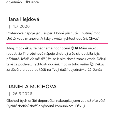
objednávku 🧡Danča
Hana Hejdová
|
4.7.2026
Hodnocení obchodu je 5 z 5 hvězdiček.
Proteinové nápoje jsou super. Dobré příchutě. Chutnají moc.
Určitě koupím znovu. A taky skvělá rychlost dodání. Chválím.
Ahoj, moc děkuji za nádherné hodnocení 😊❤️ Mám velkou
radost, že Ti proteinové nápoje chutnají a že sis oblíbila jejich
příchutě. Ještě víc mě těší, že se k nim chceš znovu vrátit. Děkuji
také za pochvalu rychlosti dodání, moc si toho vážím 🥰 Děkuji
za důvěru a budu se těšit na Tvoji další objednávku 😊 Danča
DANIELA MUCHOVÁ
|
26.6.2026
Hodnocení obchodu je 5 z 5 hvězdiček.
Obchod bych určitě doporučila, nakoupila jsem zde už více věcí.
Rychlé dodání zboží a výborná komunikace. Děkuji