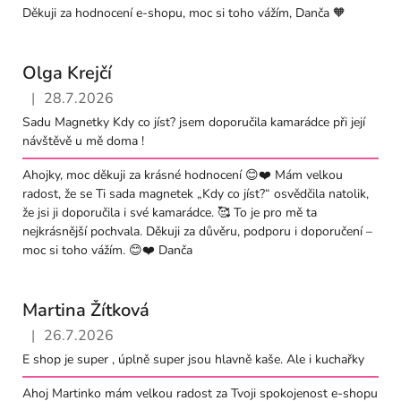
Děkuji za hodnocení e-shopu, moc si toho vážím, Danča 🧡
Olga Krejčí
|
28.7.2026
Hodnocení obchodu je 5 z 5 hvězdiček.
Sadu Magnetky Kdy co jíst? jsem doporučila kamarádce při její
návštěvě u mě doma !
Ahojky, moc děkuji za krásné hodnocení 😊❤️ Mám velkou
radost, že se Ti sada magnetek „Kdy co jíst?“ osvědčila natolik,
že jsi ji doporučila i své kamarádce. 🥰 To je pro mě ta
nejkrásnější pochvala. Děkuji za důvěru, podporu i doporučení –
moc si toho vážím. 😊❤️ Danča
Martina Žítková
|
26.7.2026
Hodnocení obchodu je 5 z 5 hvězdiček.
E shop je super , úplně super jsou hlavně kaše. Ale i kuchařky
Ahoj Martinko mám velkou radost za Tvoji spokojenost e-shopu