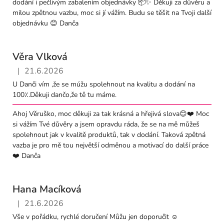
dodání i pečlivým zabalením objednávky 📦✨ Děkuji za důvěru a
milou zpětnou vazbu, moc si jí vážím. Budu se těšit na Tvoji další
objednávku 😊 Danča
Věra Vlková
|
21.6.2026
Hodnocení obchodu je 5 z 5 hvězdiček.
U Danči vím ,že se múžu spolehnout na kvalitu a dodání na
100٪.Děkuji dančo,že tě tu máme.
Ahoj Věruško, moc děkuji za tak krásná a hřejivá slova😊❤️ Moc
si vážím Tvé důvěry a jsem opravdu ráda, že se na mě můžeš
spolehnout jak v kvalitě produktů, tak v dodání. Taková zpětná
vazba je pro mě tou největší odměnou a motivací do další práce
❤️ Danča
Hana Macíková
|
21.6.2026
Hodnocení obchodu je 5 z 5 hvězdiček.
Vše v pořádku, rychlé doručení Můžu jen doporučit ☺️