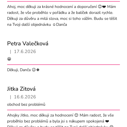
Ahoj, moc děkuji za krásné hodnocení a doporučení 😊❤️ Mám
radost, že vše proběhlo v pořádku a že balíček dorazil rychle.
Děkuji za důvěru a milá slova, moc si toho vážím. Budu se těšit
na Tvoji další objednávku ☺️Danča
Petra Valečková
|
17.6.2026
Hodnocení obchodu je 5 z 5 hvězdiček.
😁
Děkuji, Danča 😉🍀
Jitka Zitová
|
16.6.2026
Hodnocení obchodu je 5 z 5 hvězdiček.
obchod bez problémů
Ahojky Jitko, moc děkuji za hodnocení 😊 Mám radost, že vše
proběhlo bez problémů a byla jsi s nákupem spokojená ❤️