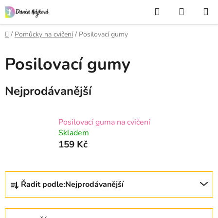
Přejít
Hledat
NÁKUP
na
KOŠÍK
obsah
Domů
/
Pomůcky na cvičení
/
Posilovací gumy
Posilovací gumy
Nejprodávanější
Posilovací guma na cvičení
Skladem
159 Kč
Ř
Řadit podle:
Nejprodávanější
a
z
e