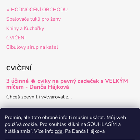
⭐️ HODNOCENÍ OBCHODU
Spalovače tuků pro ženy
Knihy a Kuchařky
CVIČENÍ
Cibulový sirup na kašel
CVIČENÍ
3 účinné 🔥 cviky na pevný zadeček s VELKÝM
míčem - Danča Hájková
Chceš zpevnit i vytvarovat z...
Promiň, ale toto ohrané info ti musím ukázat. Můj web
používá cookie. Pro souhlas klikni na SOUHLASÍM a
Danča členství pro ženy
hláška zmizí. Více info
zde
. Pa Danča Hájková
Zdravé recepty a články o hubnutí