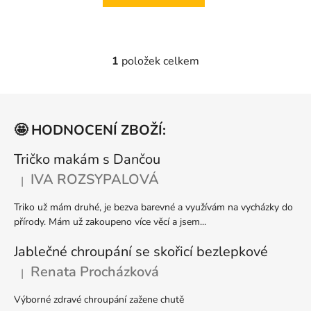
5
hvězdiček.
1
položek celkem
O
v
l
Z
á
á
d
🤩 HODNOCENÍ ZBOŽÍ:
p
a
a
Tričko makám s Dančou
c
t
í
IVA ROZSYPALOVÁ
|
Hodnocení produktu je 5 z 5 hvězdiček.
p
í
r
Triko už mám druhé, je bezva barevné a využívám na vycházky do
v
přírody. Mám už zakoupeno více věcí a jsem...
k
y
Jablečné chroupání se skořicí bezlepkové
v
Renata Procházková
|
Hodnocení produktu je 5 z 5 hvězdiček.
ý
p
Výborné zdravé chroupání zažene chutě