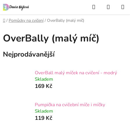
Přejít
Hledat
NÁKUP
na
KOŠÍK
obsah
Domů
/
Pomůcky na cvičení
/
OverBally (malý míč)
OverBally (malý míč)
Nejprodávanější
OverBall malý míček na cvičení - modrý
Skladem
169 Kč
Pumpička na cvičební míče i míčky
Skladem
119 Kč