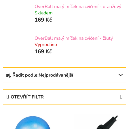
OverBall malý míček na cvičení - oranžový
Skladem
169 Kč
OverBall malý míček na cvičení - žlutý
Vyprodáno
169 Kč
Ř
Řadit podle:
Nejprodávanější
a
z
e
OTEVŘÍT FILTR
n
í
V
p
ý
r