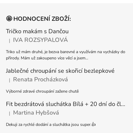
l
Z
á
á
d
🤩 HODNOCENÍ ZBOŽÍ:
p
a
a
Tričko makám s Dančou
c
t
í
IVA ROZSYPALOVÁ
|
Hodnocení produktu je 5 z 5 hvězdiček.
p
í
r
Triko už mám druhé, je bezva barevné a využívám na vycházky do
v
přírody. Mám už zakoupeno více věcí a jsem...
k
y
Jablečné chroupání se skořicí bezlepkové
v
Renata Procházková
|
Hodnocení produktu je 5 z 5 hvězdiček.
ý
p
Výborné zdravé chroupání zažene chutě
i
s
Fit bezdrátová sluchátka Bílá + 20 dní do členství + seznam písniček i audioknih
u
Martina Hybšová
|
Hodnocení produktu je 5 z 5 hvězdiček.
Dekuji za rychlé dodání a sluchátka jsou super.👍