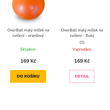
OverBall malý míček na
OverBall malý míček na
cvičení - oranžový
cvičení - žlutý
Průměrné
Skladem
Vyprodáno
hodnocení
produktu
169 Kč
169 Kč
je
5,0
DO KOŠÍKU
DETAIL
z
5
hvězdiček.