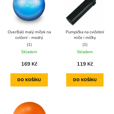
p
o
i
d
s
u
p
k
r
t
OverBall malý míček na
Pumpička na cvičební
o
ů
cvičení - modrý
míče i míčky
d
u
Průměrné
Průměrné
Skladem
Skladem
k
hodnocení
hodnocení
t
produktu
produktu
169 Kč
119 Kč
ů
je
je
5,0
5,0
DO KOŠÍKU
DO KOŠÍKU
z
z
5
5
hvězdiček.
hvězdiček.