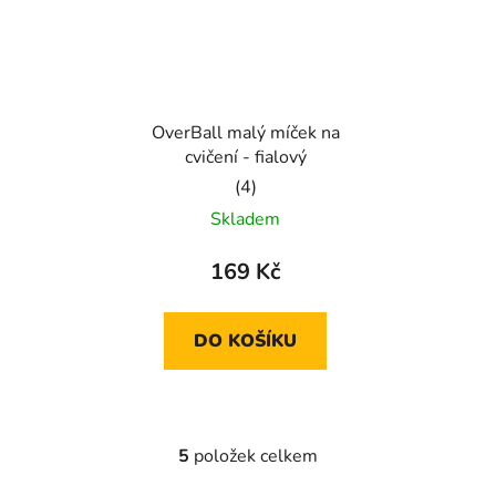
OverBall malý míček na
cvičení - fialový
Průměrné
Skladem
hodnocení
produktu
169 Kč
je
5,0
DO KOŠÍKU
z
5
hvězdiček.
5
položek celkem
O
v