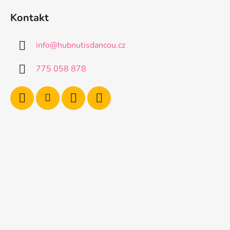
Kontakt
info
@
hubnutisdancou.cz
775 058 878