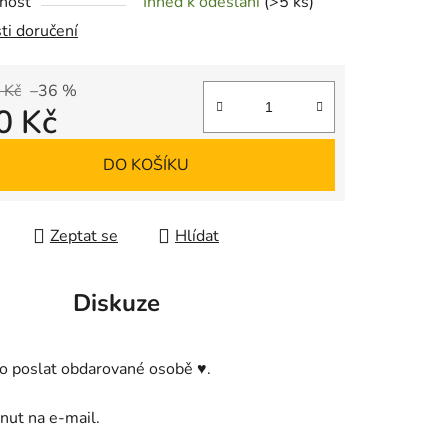
nost
Ihned k odeslání
(>5 ks)
ti doručení
ek.
 Kč
–36 %
0 Kč
 cena:
DO KOŠÍKU
Zeptat se
Hlídat
Diskuze
o poslat obdarované osobě ♥️.
inut na e-mail.