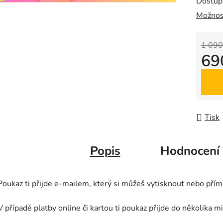
Dostup
z
Možnos
5
hvězdič
1 090
69
Měrná
Tisk
Popis
Hodnocení
Poukaz ti přijde e-mailem, který si můžeš vytisknout nebo přím
V případě platby online či kartou ti poukaz přijde do několika m