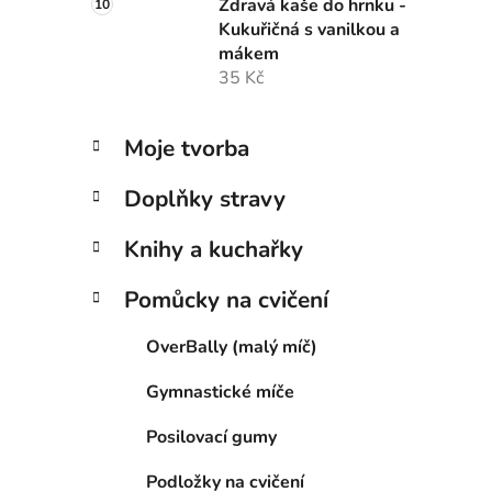
Zdravá kaše do hrnku -
Kukuřičná s vanilkou a
mákem
35 Kč
K
Přeskočit
Moje tvorba
a
kategorie
t
Doplňky stravy
e
g
Knihy a kuchařky
o
r
Pomůcky na cvičení
i
e
OverBally (malý míč)
Gymnastické míče
Posilovací gumy
Podložky na cvičení