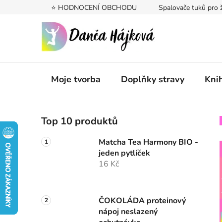
Přejít
⭐️ HODNOCENÍ OBCHODU
Spalovače tuků pro 
na
obsah
Moje tvorba
Doplňky stravy
Kni
P
Top 10 produktů
o
s
Matcha Tea Harmony BIO -
t
jeden pytlíček
r
16 Kč
a
n
n
ČOKOLÁDA proteinový
nápoj neslazený
í