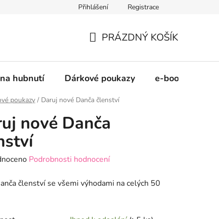
Přihlášení
Registrace
šel
PRÁZDNÝ KOŠÍK
NÁKUPNÍ
KOŠÍK
na hubnutí
Dárkové poukazy
e-booky
ové poukazy
/
Daruj nové Danča členství
uj nové Danča
nství
né
dnoceno
Podrobnosti hodnocení
ení
anča členství se všemi výhodami na celých 50
tu