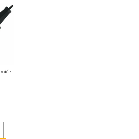
 míče i
é
ní
u