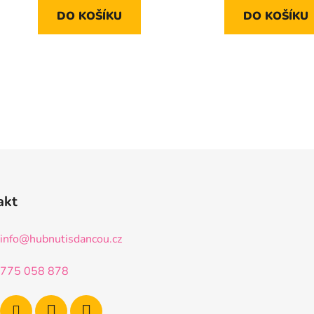
5
5
DO KOŠÍKU
DO KOŠÍKU
hvězdiček.
hvězdiče
akt
info
@
hubnutisdancou.cz
775 058 878