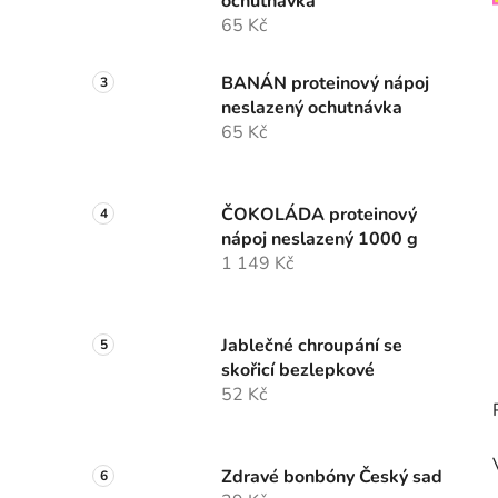
ochutnávka
p
65 Kč
a
n
BANÁN proteinový nápoj
e
neslazený ochutnávka
l
65 Kč
ČOKOLÁDA proteinový
nápoj neslazený 1000 g
1 149 Kč
Jablečné chroupání se
skořicí bezlepkové
52 Kč
Zdravé bonbóny Český sad