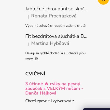
Jablečné chroupání se skořicí bezlepkové
Renata Procházková
|
Hodnocení produktu je 5 z 5 hvězdiček.
Výborné zdravé chroupání zažene chutě
Fit bezdrátová sluchátka Bílá + 20 dní do členství + seznam písniček i audioknih
Martina Hybšová
|
Hodnocení produktu je 5 z 5 hvězdiček.
Dekuji za rychlé dodání a sluchátka jsou
super.👍
CVIČENÍ
3 účinné 🔥 cviky na pevný
zadeček s VELKÝM míčem -
Danča Hájková
Chceš zpevnit i vytvarovat z...