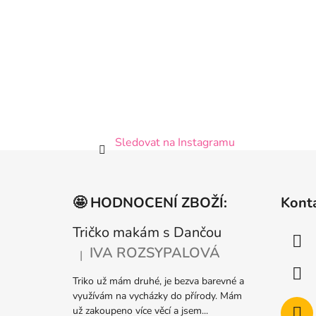
Sledovat na Instagramu
Z
á
🤩 HODNOCENÍ ZBOŽÍ:
Kont
p
a
Tričko makám s Dančou
t
IVA ROZSYPALOVÁ
|
Hodnocení produktu je 5 z 5 hvězdiček.
í
Triko už mám druhé, je bezva barevné a
využívám na vycházky do přírody. Mám
už zakoupeno více věcí a jsem...