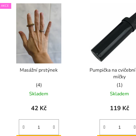
AKCE
Masážní prstýnek
Pumpička na cvičební
míčky
Průměrné
Průměrn
Skladem
Skladem
hodnocení
hodnoce
produktu
produkt
42 Kč
119 Kč
je
je
5,0
5,0
z
z