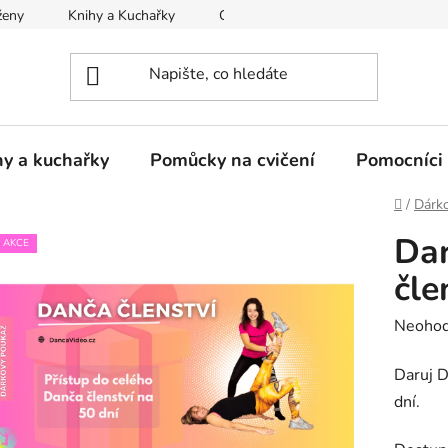
ženy
Knihy a Kuchařky
CVIČENÍ
Cibulový sirup na ka
hy a kuchařky
Pomůcky na cvičení
Pomocníci 
Domů
/
Dárk
Dar
AKCE
čle
Průměr
Neoho
hodnoc
Daruj D
produk
dní.
je
0,0