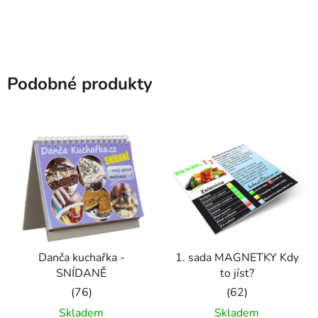
5
5
hvězdiček.
hvězdiček.
Podobné produkty
Danča kuchařka -
1. sada MAGNETKY Kdy
SNÍDANĚ
to jíst?
Průměrné
Průměrné
Skladem
Skladem