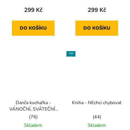
produktu
produktu
299 Kč
299 Kč
je
je
5,0
5,0
DO KOŠÍKU
DO KOŠÍKU
z
z
5
5
hvězdiček.
hvězdiček.
TIP
Danča kuchařka -
Kniha - NEchci chybovat
VÁNOČNÍ, SVÁTEČNÍ i
na SILVESTRA
Průměrné
Průměrné
Skladem
Skladem
hodnocení
hodnocení