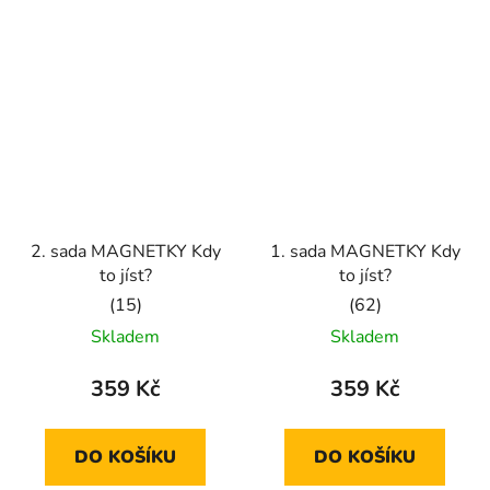
5
hvězdiček.
2. sada MAGNETKY Kdy
1. sada MAGNETKY Kdy
to jíst?
to jíst?
Průměrné
Průměrné
Skladem
Skladem
hodnocení
hodnocení
produktu
produktu
359 Kč
359 Kč
je
je
5,0
5,0
DO KOŠÍKU
DO KOŠÍKU
z
z