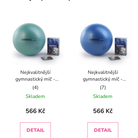
Nejkvalitnější
Nejkvalitnější
gymnastický míč -
gymnastický míč -
zelený
modrý
Průměrné
Průměrné
Skladem
Skladem
hodnocení
hodnocení
produktu
produktu
566 Kč
566 Kč
je
je
5,0
5,0
DETAIL
DETAIL
z
z