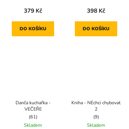
produktu
produktu
379 Kč
398 Kč
je
je
5,0
5,0
DO KOŠÍKU
DO KOŠÍKU
z
z
5
5
hvězdiček.
hvězdiček.
Danča kuchařka -
Kniha - NEchci chybovat
VEČEŘE
2
Průměrné
Průměrné
Skladem
Skladem
hodnocení
hodnocení