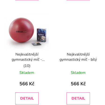
5
5
hvězdiček.
hvězdiček.
Nejkvalitnější
Nejkvalitnější
gymnastický míč -
gymnastický míč - bílý
červený
Průměrné
Skladem
Skladem
hodnocení
produktu
566 Kč
566 Kč
je
5,0
DETAIL
DETAIL
z