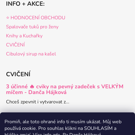
INFO + AKCE:
⭐️ HODNOCENÍ OBCHODU
Spalovače tuků pro ženy
Knihy a Kuchařky
CVIČENÍ
Cibulový sirup na kašel
CVIČENÍ
3 účinné 🔥 cviky na pevný zadeček s VELKÝM
míčem - Danča Hájková
Chceš zpevnit i vytvarovat z...
Promiň, ale toto ohrané info ti musím ukázat. Můj web
používá cookie. Pro souhlas klikni na SOUHLASÍM a