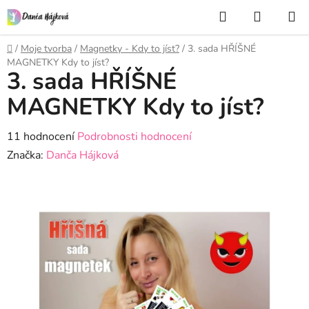
Přejít
Hledat
NÁKUP
na
KOŠÍK
obsah
Domů
/
Moje tvorba
/
Magnetky - Kdy to jíst?
/
3. sada HŘÍŠNÉ
MAGNETKY Kdy to jíst?
3. sada HŘÍŠNÉ
MAGNETKY Kdy to jíst?
Průměrné
11 hodnocení
Podrobnosti hodnocení
hodnocení
Značka:
Danča Hájková
produktu
je
5,0
z
5
hvězdiček.