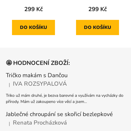
produktu
produktu
299 Kč
299 Kč
je
je
5,0
5,0
DO KOŠÍKU
DO KOŠÍKU
z
z
5
5
hvězdiček.
hvězdiček.
Z
á
🤩 HODNOCENÍ ZBOŽÍ:
p
a
Tričko makám s Dančou
t
IVA ROZSYPALOVÁ
|
Hodnocení produktu je 5 z 5 hvězdiček.
í
Triko už mám druhé, je bezva barevné a využívám na vycházky do
přírody. Mám už zakoupeno více věcí a jsem...
Jablečné chroupání se skořicí bezlepkové
Renata Procházková
|
Hodnocení produktu je 5 z 5 hvězdiček.