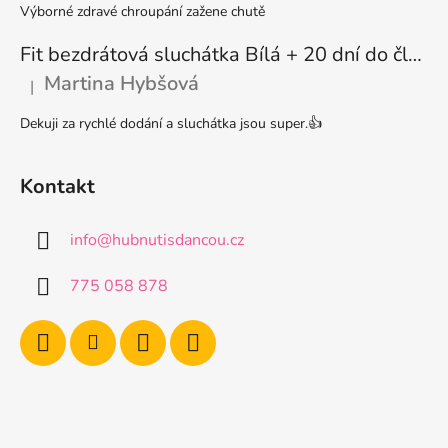
Výborné zdravé chroupání zažene chutě
Fit bezdrátová sluchátka Bílá + 20 dní do členství + seznam písniček i audioknih
Martina Hybšová
|
Hodnocení produktu je 5 z 5 hvězdiček.
Dekuji za rychlé dodání a sluchátka jsou super.👍
Kontakt
info
@
hubnutisdancou.cz
775 058 878