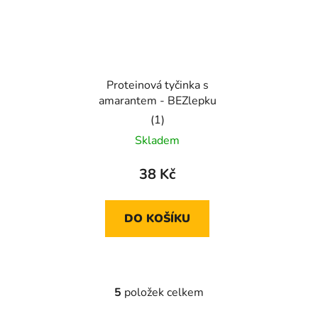
Proteinová tyčinka s
amarantem - BEZlepku
Průměrné
Skladem
hodnocení
produktu
38 Kč
je
5,0
DO KOŠÍKU
z
5
hvězdiček.
5
položek celkem
O
v