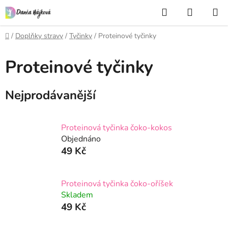
Přejít
Hledat
NÁKUP
na
KOŠÍK
obsah
Domů
/
Doplňky stravy
/
Tyčinky
/
Proteinové tyčinky
Proteinové tyčinky
Nejprodávanější
Proteinová tyčinka čoko-kokos
Objednáno
49 Kč
Proteinová tyčinka čoko-oříšek
Skladem
49 Kč