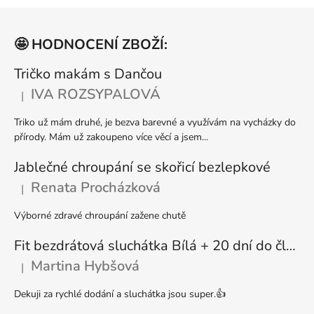
l
Z
á
á
d
🤩 HODNOCENÍ ZBOŽÍ:
p
a
a
Tričko makám s Dančou
c
t
í
IVA ROZSYPALOVÁ
|
Hodnocení produktu je 5 z 5 hvězdiček.
p
í
r
Triko už mám druhé, je bezva barevné a využívám na vycházky do
v
přírody. Mám už zakoupeno více věcí a jsem...
k
y
Jablečné chroupání se skořicí bezlepkové
v
Renata Procházková
|
Hodnocení produktu je 5 z 5 hvězdiček.
ý
p
Výborné zdravé chroupání zažene chutě
i
s
Fit bezdrátová sluchátka Bílá + 20 dní do členství + seznam písniček i audioknih
u
Martina Hybšová
|
Hodnocení produktu je 5 z 5 hvězdiček.
Dekuji za rychlé dodání a sluchátka jsou super.👍