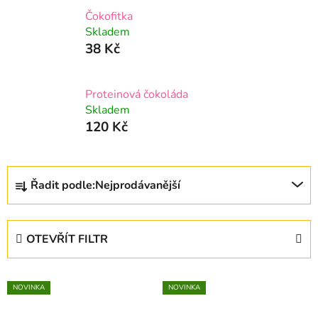
Čokofitka
Skladem
38 Kč
Proteinová čokoláda
Skladem
120 Kč
Ř
Řadit podle:
Nejprodávanější
a
z
e
OTEVŘÍT FILTR
n
í
V
p
NOVINKA
NOVINKA
ý
r