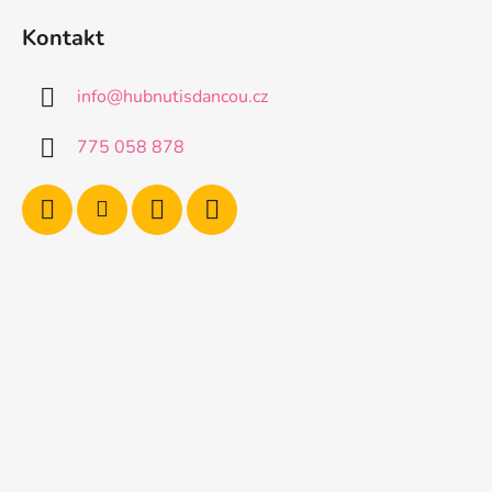
Kontakt
info
@
hubnutisdancou.cz
775 058 878