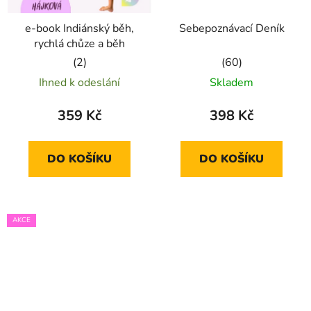
e-book Indiánský běh,
Sebepoznávací Deník
rychlá chůze a běh
Průměrné
Průměrné
Ihned k odeslání
Skladem
hodnocení
hodnocení
produktu
produktu
359 Kč
398 Kč
je
je
5,0
5,0
DO KOŠÍKU
DO KOŠÍKU
z
z
5
5
hvězdiček.
hvězdiček.
AKCE