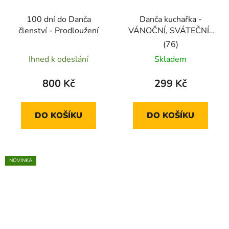
100 dní do Danča
Danča kuchařka -
členství - Prodloužení
VÁNOČNÍ, SVÁTEČNÍ i
na SILVESTRA
Průměrné
Ihned k odeslání
Skladem
hodnocení
produktu
800 Kč
299 Kč
je
5,0
DO KOŠÍKU
DO KOŠÍKU
z
5
hvězdiček.
NOVINKA