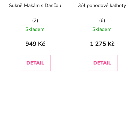
Sukně Makám s Dančou
3/4 pohodové kalhoty
Průměrné
Průměrné
Skladem
Skladem
hodnocení
hodnocení
produktu
produktu
949 Kč
1 275 Kč
je
je
5,0
5,0
DETAIL
DETAIL
z
z
5
5
hvězdiček.
hvězdiček.