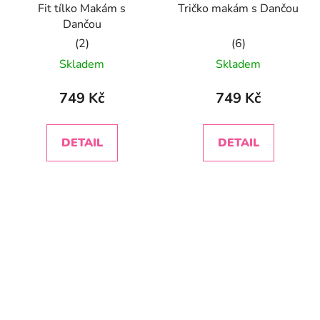
Fit tílko Makám s
Tričko makám s Dančou
Dančou
Průměrné
Průměrné
Skladem
Skladem
hodnocení
hodnocení
produktu
produktu
749 Kč
749 Kč
je
je
5,0
5,0
DETAIL
DETAIL
z
z
5
5
hvězdiček.
hvězdiček.