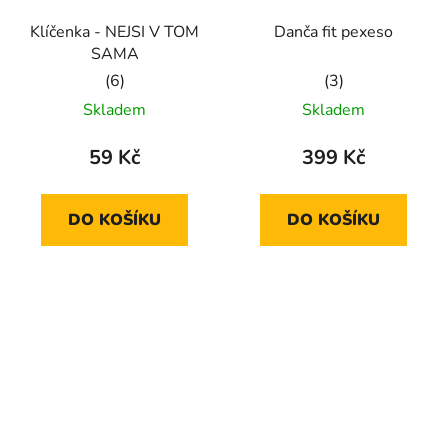
Klíčenka - NEJSI V TOM
Danča fit pexeso
SAMA
Průměrné
Průměrné
Skladem
Skladem
hodnocení
hodnocení
produktu
produktu
59 Kč
399 Kč
je
je
5,0
5,0
DO KOŠÍKU
DO KOŠÍKU
z
z
5
5
hvězdiček.
hvězdiček.