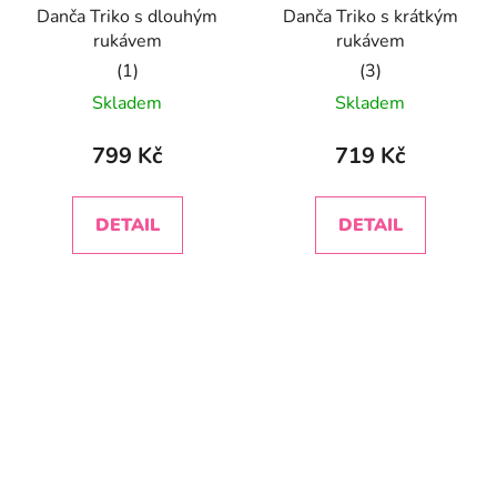
Danča Triko s dlouhým
Danča Triko s krátkým
rukávem
rukávem
Průměrné
Průměrné
Skladem
Skladem
hodnocení
hodnocení
produktu
produktu
799 Kč
719 Kč
je
je
5,0
5,0
DETAIL
DETAIL
z
z
5
5
hvězdiček.
hvězdiček.