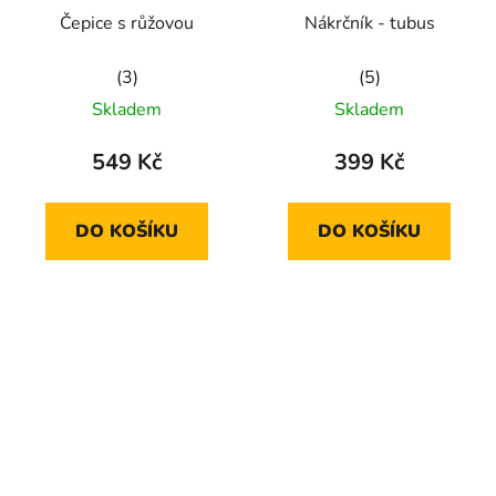
Čepice s růžovou
Nákrčník - tubus
Průměrné
Průměrné
Skladem
Skladem
hodnocení
hodnocení
produktu
produktu
549 Kč
399 Kč
je
je
5,0
5,0
DO KOŠÍKU
DO KOŠÍKU
z
z
5
5
hvězdiček.
hvězdiček.