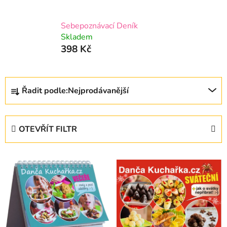
Sebepoznávací Deník
Skladem
398 Kč
Ř
Řadit podle:
Nejprodávanější
a
z
e
OTEVŘÍT FILTR
n
í
V
p
ý
r
p
o
i
d
s
u
p