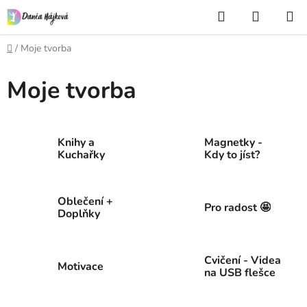
Přejít
Hledat
NÁKUP
na
KOŠÍK
obsah
Domů
/
Moje tvorba
Moje tvorba
Knihy a
Magnetky -
Kuchařky
Kdy to jíst?
Oblečení +
Pro radost 🤩
Doplňky
Cvičení - Videa
Motivace
na USB flešce