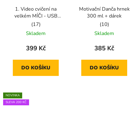
1. Video cvičení na
Motivační Danča hrnek
velkém MÍČI - USB
300 ml + dárek
fleška
Průměrné
Průměrné
Skladem
Skladem
hodnocení
hodnocení
produktu
produktu
399 Kč
385 Kč
je
je
5,0
5,0
DO KOŠÍKU
DO KOŠÍKU
z
z
5
5
hvězdiček.
hvězdiček.
NOVINKA
SLEVA 200 KČ