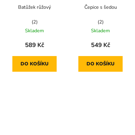
Batůžek růžový
Čepice s šedou
Průměrné
Průměrné
Skladem
Skladem
hodnocení
hodnocení
produktu
produktu
589 Kč
549 Kč
je
je
5,0
5,0
DO KOŠÍKU
DO KOŠÍKU
z
z
5
5
hvězdiček.
hvězdiček.