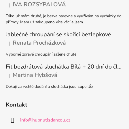
t
í
IVA ROZSYPALOVÁ
|
Hodnocení produktu je 5 z 5 hvězdiček.
p
í
r
Triko už mám druhé, je bezva barevné a využívám na vycházky do
v
přírody. Mám už zakoupeno více věcí a jsem...
k
y
Jablečné chroupání se skořicí bezlepkové
v
Renata Procházková
|
Hodnocení produktu je 5 z 5 hvězdiček.
ý
p
Výborné zdravé chroupání zažene chutě
i
s
Fit bezdrátová sluchátka Bílá + 20 dní do členství + seznam písniček i audioknih
u
Martina Hybšová
|
Hodnocení produktu je 5 z 5 hvězdiček.
Dekuji za rychlé dodání a sluchátka jsou super.👍
Kontakt
info
@
hubnutisdancou.cz