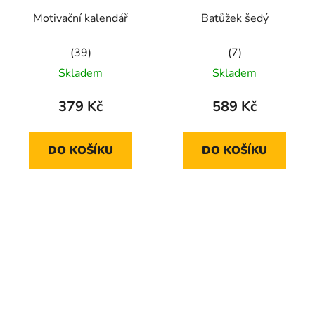
Motivační kalendář
Batůžek šedý
Průměrné
Průměrné
Skladem
Skladem
hodnocení
hodnocení
produktu
produktu
379 Kč
589 Kč
je
je
5,0
5,0
DO KOŠÍKU
DO KOŠÍKU
z
z
5
5
hvězdiček.
hvězdiček.