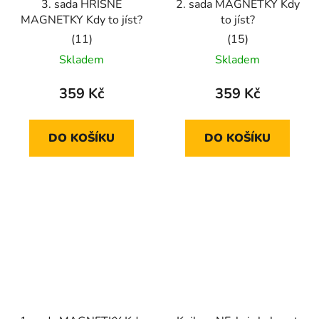
3. sada HŘÍŠNÉ
2. sada MAGNETKY Kdy
MAGNETKY Kdy to jíst?
to jíst?
Průměrné
Průměrné
Skladem
Skladem
hodnocení
hodnocení
produktu
produktu
359 Kč
359 Kč
je
je
5,0
5,0
DO KOŠÍKU
DO KOŠÍKU
z
z
5
5
hvězdiček.
hvězdiček.