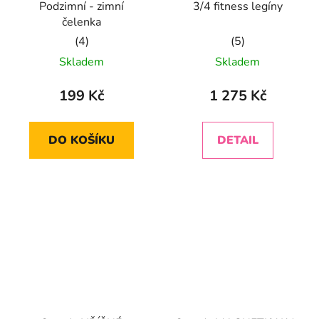
Podzimní - zimní
3/4 fitness legíny
čelenka
Průměrné
Průměrné
Skladem
Skladem
hodnocení
hodnocení
produktu
produktu
199 Kč
1 275 Kč
je
je
5,0
5,0
DO KOŠÍKU
DETAIL
z
z
5
5
hvězdiček.
hvězdiček.