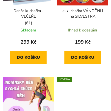
k
r
t
Danča kuchařka -
e-kuchařka VÁNOČNÍ i
o
ů
VEČEŘE
na SILVESTRA
d
u
Průměrné
Skladem
Ihned k odeslání
k
hodnocení
t
produktu
299 Kč
199 Kč
ů
je
5,0
DO KOŠÍKU
DO KOŠÍKU
z
5
hvězdiček.
NOVINKA