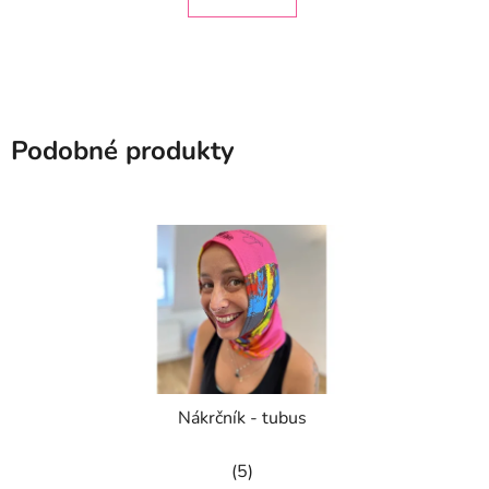
5
hvězdiček.
Podobné produkty
Nákrčník - tubus
Průměrné