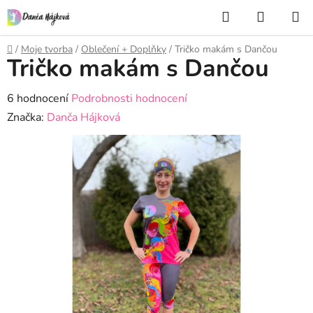
Přejít
Hledat
NÁKUP
na
KOŠÍK
obsah
Domů
/
Moje tvorba
/
Oblečení + Doplňky
/
Tričko makám s Dančou
Tričko makám s Dančou
Průměrné
6 hodnocení
Podrobnosti hodnocení
hodnocení
Značka:
Danča Hájková
produktu
je
5,0
z
5
hvězdiček.