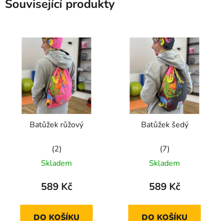
Související produkty
Batůžek růžový
Batůžek šedý
Průměrné
Průměrné
Skladem
Skladem
hodnocení
hodnocení
produktu
produktu
589 Kč
589 Kč
je
je
5,0
5,0
DO KOŠÍKU
DO KOŠÍKU