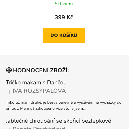
Skladem
hodnocení
produktu
399 Kč
je
5,0
DO KOŠÍKU
z
5
hvězdiček.
Z
á
🤩 HODNOCENÍ ZBOŽÍ:
p
a
Tričko makám s Dančou
t
IVA ROZSYPALOVÁ
|
Hodnocení produktu je 5 z 5 hvězdiček.
í
Triko už mám druhé, je bezva barevné a využívám na vycházky do
přírody. Mám už zakoupeno více věcí a jsem...
Jablečné chroupání se skořicí bezlepkové