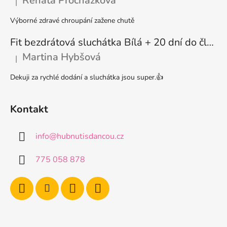
Renata Procházková
|
Hodnocení produktu je 5 z 5 hvězdiček.
Výborné zdravé chroupání zažene chutě
Fit bezdrátová sluchátka Bílá + 20 dní do členství + seznam písniček i audioknih
Martina Hybšová
|
Hodnocení produktu je 5 z 5 hvězdiček.
Dekuji za rychlé dodání a sluchátka jsou super.👍
Kontakt
info
@
hubnutisdancou.cz
775 058 878