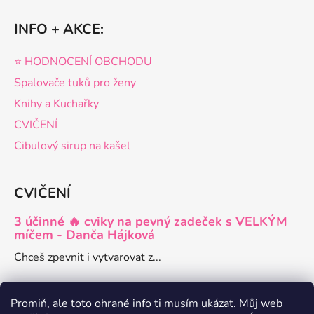
INFO + AKCE:
⭐️ HODNOCENÍ OBCHODU
Spalovače tuků pro ženy
Knihy a Kuchařky
CVIČENÍ
Cibulový sirup na kašel
CVIČENÍ
3 účinné 🔥 cviky na pevný zadeček s VELKÝM
míčem - Danča Hájková
Chceš zpevnit i vytvarovat z...
Promiň, ale toto ohrané info ti musím ukázat. Můj web