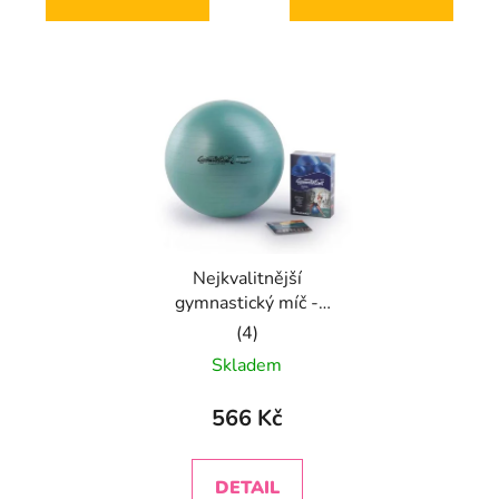
z
z
5
5
hvězdiček.
hvězdiček.
Nejkvalitnější
gymnastický míč -
zelený
Průměrné
Skladem
hodnocení
produktu
566 Kč
je
5,0
DETAIL
z