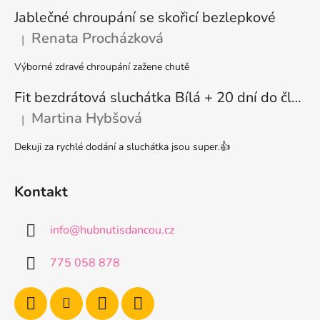
k
y
Jablečné chroupání se skořicí bezlepkové
v
Renata Procházková
|
Hodnocení produktu je 5 z 5 hvězdiček.
ý
p
Výborné zdravé chroupání zažene chutě
i
s
Fit bezdrátová sluchátka Bílá + 20 dní do členství + seznam písniček i audioknih
u
Martina Hybšová
|
Hodnocení produktu je 5 z 5 hvězdiček.
Dekuji za rychlé dodání a sluchátka jsou super.👍
Kontakt
info
@
hubnutisdancou.cz
775 058 878