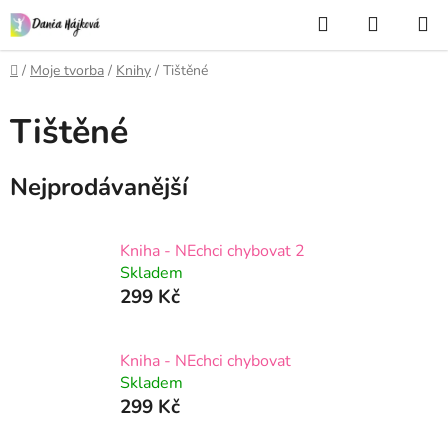
Přejít
Hledat
NÁKUP
na
KOŠÍK
obsah
Domů
/
Moje tvorba
/
Knihy
/
Tištěné
Tištěné
Nejprodávanější
Kniha - NEchci chybovat 2
Skladem
299 Kč
Kniha - NEchci chybovat
Skladem
299 Kč