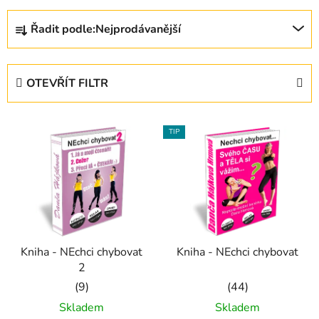
Ř
Řadit podle:
Nejprodávanější
a
z
e
OTEVŘÍT FILTR
n
í
V
p
TIP
ý
r
p
o
i
d
s
u
p
k
r
t
Kniha - NEchci chybovat
Kniha - NEchci chybovat
o
ů
2
d
u
Průměrné
Průměrné
Skladem
Skladem
k
hodnocení
hodnocení