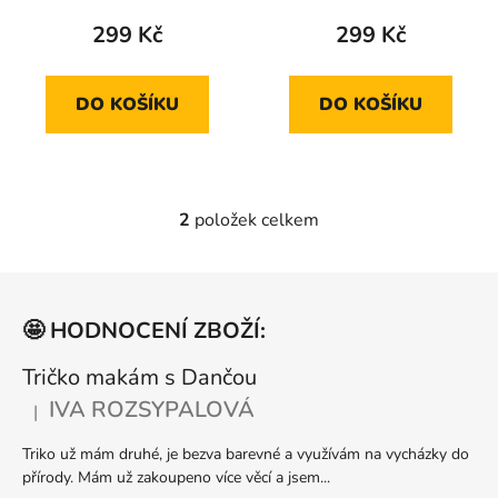
t
produktu
produktu
299 Kč
299 Kč
ů
je
je
5,0
5,0
DO KOŠÍKU
DO KOŠÍKU
z
z
5
5
hvězdiček.
hvězdiček.
2
položek celkem
O
v
l
Z
á
á
d
🤩 HODNOCENÍ ZBOŽÍ:
p
a
a
Tričko makám s Dančou
c
t
í
IVA ROZSYPALOVÁ
|
Hodnocení produktu je 5 z 5 hvězdiček.
p
í
r
Triko už mám druhé, je bezva barevné a využívám na vycházky do
v
přírody. Mám už zakoupeno více věcí a jsem...