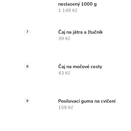
neslazený 1000 g
1 149 Kč
Čaj na játra a žlučník
39 Kč
Čaj na močové cesty
43 Kč
Posilovací guma na cvičení
159 Kč