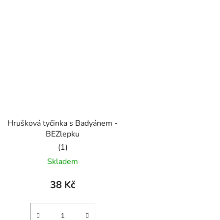
Hrušková tyčinka s Badyánem -
BEZlepku
Průměrné
Skladem
hodnocení
produktu
38 Kč
je
5,0
z