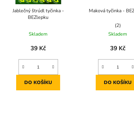
d
Jablečný štrúdl tyčinka -
Maková tyčinka - BE
u
BEZlepku
k
Průměrn
t
Skladem
Skladem
hodnoce
ů
produkt
39 Kč
39 Kč
je
5,0
z
5
DO KOŠÍKU
DO KOŠÍKU
hvězdiče