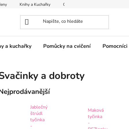
ženy
Knihy a Kuchařky
CVIČENÍ
Cibulový sirup na ka
hy a kuchařky
Pomůcky na cvičení
Pomocníci 
Svačinky a dobroty
Nejprodávanější
Jablečný
Maková
štrúdl
tyčinka
tyčinka
-
-