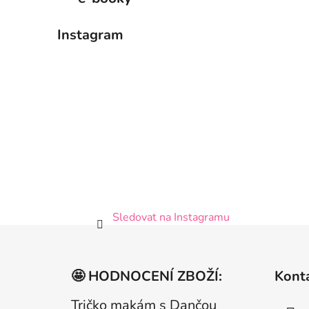
Instagram
Sledovat na Instagramu
Z
á
🤩 HODNOCENÍ ZBOŽÍ:
Kont
p
a
Tričko makám s Dančou