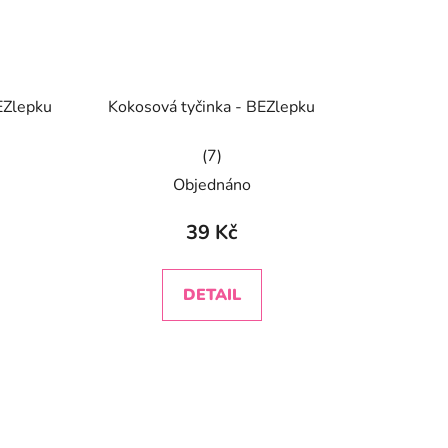
EZlepku
Kokosová tyčinka - BEZlepku
é
Průměrné
Objednáno
ní
hodnocení
u
produktu
39 Kč
je
5,0
DETAIL
z
5
k.
hvězdiček.