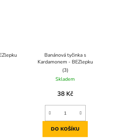
BEZlepku
Banánová tyčinka s
Kardamonem - BEZlepku
é
Průměrné
Skladem
ní
hodnocení
u
produktu
38 Kč
je
5,0
z
5
DO KOŠÍKU
k.
hvězdiček.