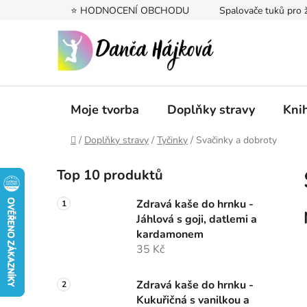
Přejít
⭐️ HODNOCENÍ OBCHODU
Spalovače tuků pro 
na
obsah
Moje tvorba
Doplňky stravy
Kni
Domů
/
Doplňky stravy
/
Tyčinky
/
Svačinky a dobroty
P
Top 10 produktů
o
s
Zdravá kaše do hrnku -
t
Jáhlová s goji, datlemi a
r
kardamonem
a
35 Kč
n
n
Zdravá kaše do hrnku -
Kukuřičná s vanilkou a
í