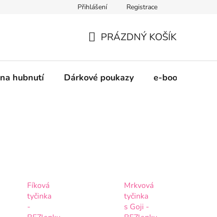
Přihlášení
Registrace
šel
PRÁZDNÝ KOŠÍK
NÁKUPNÍ
KOŠÍK
na hubnutí
Dárkové poukazy
e-booky
Fíková
Mrkvová
tyčinka
tyčinka
-
s Goji -