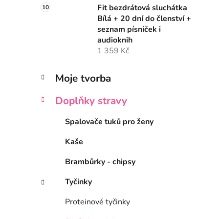
Fit bezdrátová sluchátka
Bílá + 20 dní do členství +
seznam písniček i
audioknih
1 359 Kč
K
Přeskočit
Moje tvorba
a
kategorie
t
Doplňky stravy
e
g
Spalovače tuků pro ženy
o
r
Kaše
i
e
Brambůrky - chipsy
Tyčinky
Proteinové tyčinky