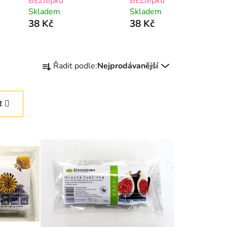
BEZlepku
BEZlepku
Skladem
Skladem
38 Kč
38 Kč
Ř
Řadit podle:
Nejprodávanější
a
z
e
R
n
í
p
r
o
d
u
k
t