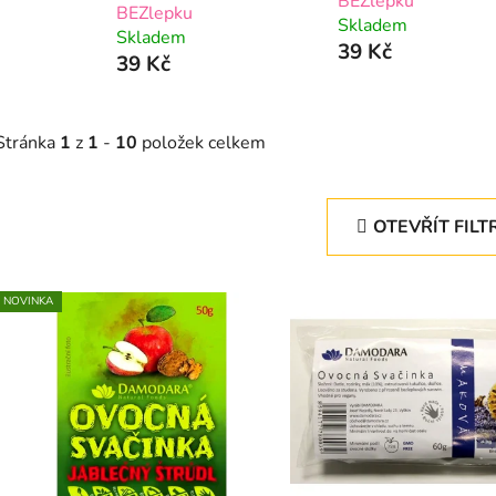
BEZlepku
BEZlepku
Skladem
Skladem
39 Kč
39 Kč
Stránka
1
z
1
-
10
položek celkem
OTEVŘÍT FILT
V
NOVINKA
ý
p
s
p
r
o