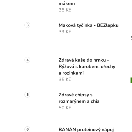
mákem
p
35 Kč
a
n
Maková tyčinka - BEZlepku
e
39 Kč
l
Zdravá kaše do hrnku -
Rýžová s karobem, ořechy
a rozinkami
35 Kč
Zdravé chipsy s
i
rozmarýnem a chia
50 Kč
BANÁN proteinový nápoj