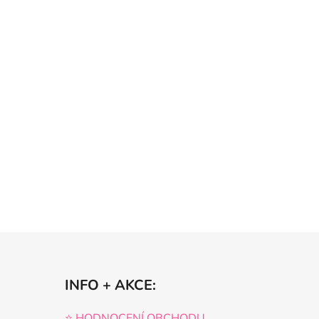
INFO + AKCE:
⭐️ HODNOCENÍ OBCHODU