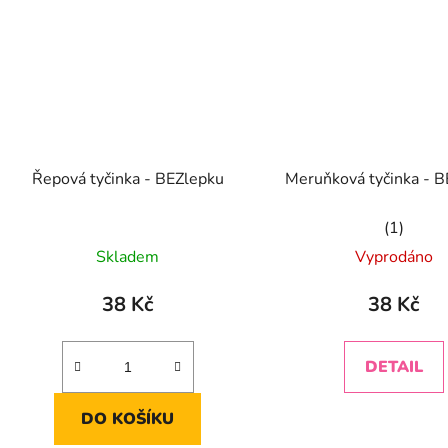
Řepová tyčinka - BEZlepku
Meruňková tyčinka - 
Průměrn
Skladem
Vyprodáno
hodnoce
produkt
38 Kč
38 Kč
je
5,0
DETAIL
z
5
DO KOŠÍKU
hvězdiče