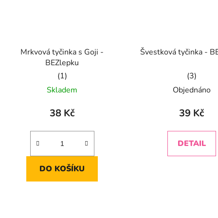
Mrkvová tyčinka s Goji -
Švestková tyčinka - B
BEZlepku
Průměrné
Průměrn
Skladem
Objednáno
hodnocení
hodnoce
produktu
produkt
38 Kč
39 Kč
je
je
5,0
5,0
DETAIL
z
z
5
5
DO KOŠÍKU
hvězdiček.
hvězdiče