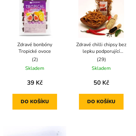
Zdravé bonbóny
Zdravé chilli chipsy bez
Tropické ovoce
lepku podporující
hubnutí
Průměrné
Průměrné
Skladem
Skladem
hodnocení
hodnocení
produktu
produktu
39 Kč
50 Kč
je
je
5,0
5,0
DO KOŠÍKU
DO KOŠÍKU
z
z
5
5
hvězdiček.
hvězdiček.