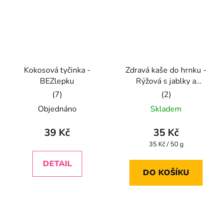
Kokosová tyčinka -
Zdravá kaše do hrnku -
BEZlepku
Rýžová s jablky a
červenou řepou
Průměrné
Průměrné
Objednáno
Skladem
hodnocení
hodnocení
produktu
produktu
39 Kč
35 Kč
je
je
Měrná
35 Kč / 50 g
cena:
5,0
5,0
DETAIL
z
z
DO KOŠÍKU
5
5
hvězdiček.
hvězdiček.