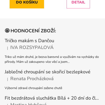
DO KOŠÍKU
DETAIL
z
z
5
5
hvězdiček.
hvězdiček.
Z
á
🤩 HODNOCENÍ ZBOŽÍ:
p
a
Tričko makám s Dančou
t
IVA ROZSYPALOVÁ
|
Hodnocení produktu je 5 z 5 hvězdiček.
í
Triko už mám druhé, je bezva barevné a využívám na vycházky do
přírody. Mám už zakoupeno více věcí a jsem...
Jablečné chroupání se skořicí bezlepkové
Renata Procházková
|
Hodnocení produktu je 5 z 5 hvězdiček.
Výborné zdravé chroupání zažene chutě
Fit bezdrátová sluchátka Bílá + 20 dní do členství + seznam písniček i audioknih
Martina Hybšová