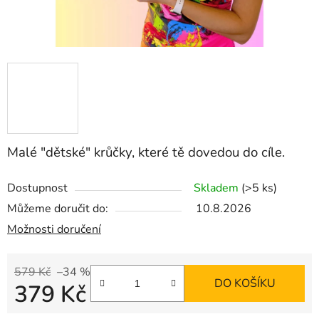
Malé "dětské" krůčky, které tě dovedou do cíle.
Dostupnost
Skladem
(>5 ks)
Můžeme doručit do:
10.8.2026
Možnosti doručení
579 Kč
–34 %
DO KOŠÍKU
379 Kč
Měrná cena: