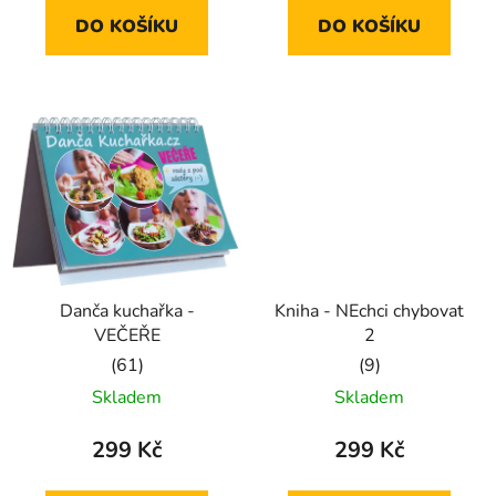
5,0
5,0
DO KOŠÍKU
DO KOŠÍKU
z
z
5
5
hvězdiček.
hvězdiček.
Danča kuchařka -
Kniha - NEchci chybovat
VEČEŘE
2
Průměrné
Průměrné
Skladem
Skladem
hodnocení
hodnocení
produktu
produktu
299 Kč
299 Kč
je
je