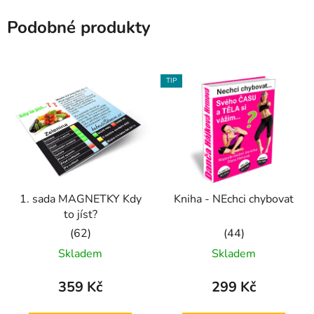
Podobné produkty
TIP
1. sada MAGNETKY Kdy
Kniha - NEchci chybovat
to jíst?
Průměrné
Průměrné
Skladem
Skladem
hodnocení
hodnocení
produktu
produktu
359 Kč
299 Kč
je
je