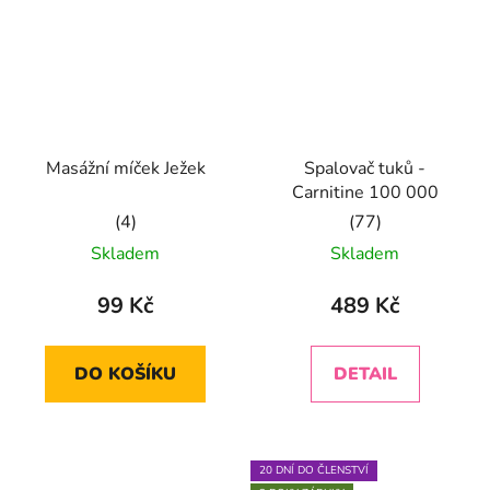
Masážní míček Ježek
Spalovač tuků -
Carnitine 100 000
Průměrné
Průměrné
Skladem
Skladem
hodnocení
hodnocení
produktu
produktu
99 Kč
489 Kč
je
je
5,0
5,0
DO KOŠÍKU
DETAIL
z
z
5
5
hvězdiček.
hvězdiček.
20 DNÍ DO ČLENSTVÍ