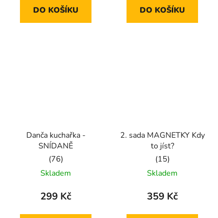
5,0
5,0
DO KOŠÍKU
DO KOŠÍKU
z
z
5
5
hvězdiček.
hvězdiček.
Danča kuchařka -
2. sada MAGNETKY Kdy
SNÍDANĚ
to jíst?
Průměrné
Průměrné
Skladem
Skladem
hodnocení
hodnocení
produktu
produktu
299 Kč
359 Kč
je
je
5,0
5,0