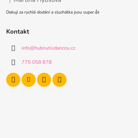
|
Hodnocení produktu je 5 z 5 hvězdiček.
Dekuji za rychlé dodání a sluchátka jsou super.👍
Kontakt
info
@
hubnutisdancou.cz
775 058 878