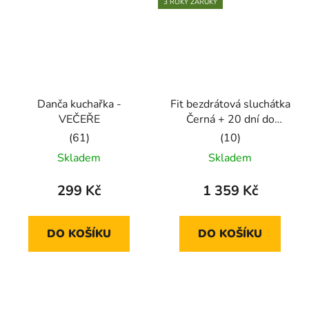
3 ROKY ZÁRUKY
Danča kuchařka -
Fit bezdrátová sluchátka
VEČEŘE
Černá + 20 dní do
členství + seznam
Průměrné
Průměrné
písniček i audioknih
Skladem
Skladem
hodnocení
hodnocení
produktu
produktu
299 Kč
1 359 Kč
je
je
5,0
5,0
DO KOŠÍKU
DO KOŠÍKU
z
z
5
5
hvězdiček.
hvězdiček.