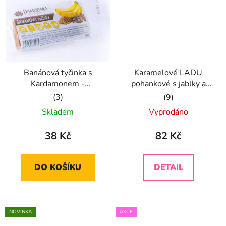
Banánová tyčinka s
Karamelové LADU
Kardamonem -
pohankové s jablky a
BEZlepku
skořicí
Průměrné
Průměrné
Skladem
Vyprodáno
hodnocení
hodnocení
produktu
produktu
38 Kč
82 Kč
je
je
5,0
4,9
DO KOŠÍKU
DETAIL
z
z
5
5
hvězdiček.
hvězdiček.
NOVINKA
AKCE