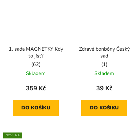
1. sada MAGNETKY Kdy
Zdravé bonbóny Český
to jíst?
sad
Průměrné
Průměrné
Skladem
Skladem
hodnocení
hodnocení
produktu
produktu
359 Kč
39 Kč
je
je
5,0
5,0
DO KOŠÍKU
DO KOŠÍKU
z
z
5
5
hvězdiček.
hvězdiček.
NOVINKA