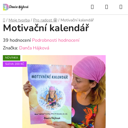
Přejít
Hledat
NÁKUP
na
KOŠÍK
obsah
Domů
/
Moje tvorba
/
Pro radost 🤩
/
Motivační kalendář
Motivační kalendář
Průměrné
39 hodnocení
Podrobnosti hodnocení
hodnocení
Značka:
Danča Hájková
produktu
NOVINKA
je
SLEVA 200 KČ
5,0
z
5
hvězdiček.