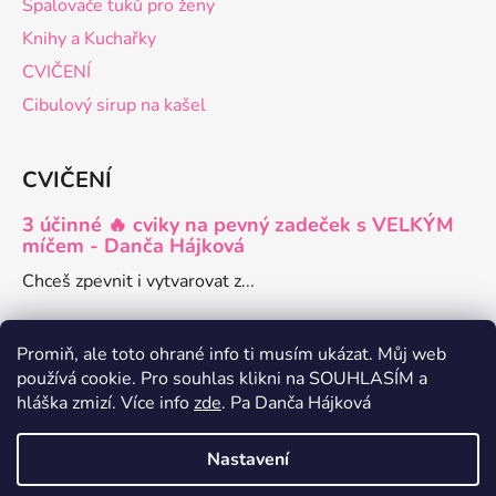
Spalovače tuků pro ženy
Knihy a Kuchařky
CVIČENÍ
Cibulový sirup na kašel
CVIČENÍ
3 účinné 🔥 cviky na pevný zadeček s VELKÝM
míčem - Danča Hájková
Chceš zpevnit i vytvarovat z...
Promiň, ale toto ohrané info ti musím ukázat. Můj web
používá cookie. Pro souhlas klikni na SOUHLASÍM a
Danča členství pro ženy
hláška zmizí. Více info
zde
. Pa Danča Hájková
Zdravé recepty a články o hubnutí
Nastavení