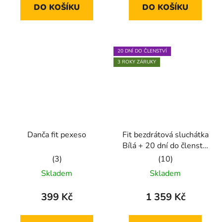
DO KOŠÍKU
DO KOŠÍKU
z
z
5
5
hvězdiček.
hvězdiček.
20 DNÍ DO ČLENSTVÍ
3 ROKY ZÁRUKY
Danča fit pexeso
Fit bezdrátová sluchátka
Bílá + 20 dní do členství
+ seznam písniček i
Průměrné
Průměrné
audioknih
Skladem
Skladem
hodnocení
hodnocení
produktu
produktu
399 Kč
1 359 Kč
je
je
5,0
5,0