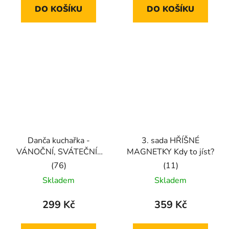
DO KOŠÍKU
DO KOŠÍKU
z
z
5
5
hvězdiček.
hvězdiček.
Danča kuchařka -
3. sada HŘÍŠNÉ
VÁNOČNÍ, SVÁTEČNÍ i
MAGNETKY Kdy to jíst?
na SILVESTRA
Průměrné
Průměrné
Skladem
Skladem
hodnocení
hodnocení
produktu
produktu
299 Kč
359 Kč
je
je
5,0
5,0