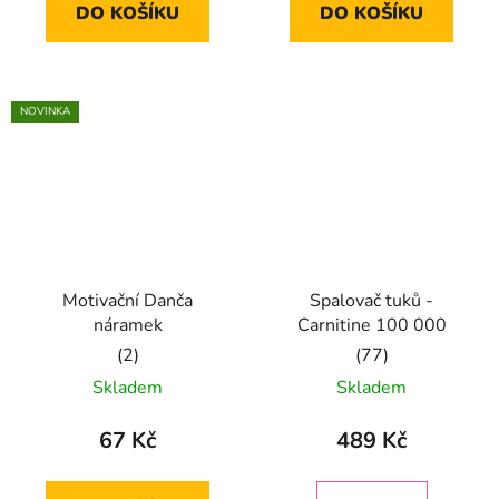
DO KOŠÍKU
DO KOŠÍKU
z
z
5
5
hvězdiček.
hvězdiček.
NOVINKA
Motivační Danča
Spalovač tuků -
náramek
Carnitine 100 000
Průměrné
Průměrné
Skladem
Skladem
hodnocení
hodnocení
produktu
produktu
67 Kč
489 Kč
je
je
5,0
5,0