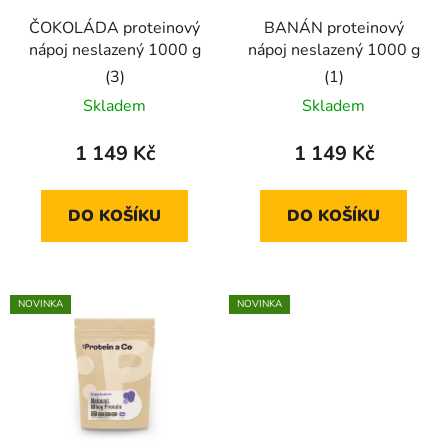
ČOKOLÁDA proteinový
BANÁN proteinový
nápoj neslazený 1000 g
nápoj neslazený 1000 g
Průměrné
Průměrné
Skladem
Skladem
hodnocení
hodnocení
produktu
produktu
1 149 Kč
1 149 Kč
je
je
5,0
5,0
DO KOŠÍKU
DO KOŠÍKU
z
z
5
5
hvězdiček.
hvězdiček.
NOVINKA
NOVINKA
🇨🇿
🇨🇿