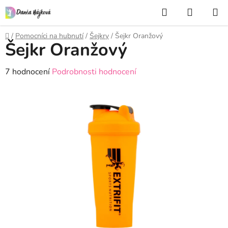
Přejít
Hledat
NÁKUP
na
KOŠÍK
obsah
Domů
/
Pomocníci na hubnutí
/
Šejkry
/
Šejkr Oranžový
Šejkr Oranžový
Průměrné
7 hodnocení
Podrobnosti hodnocení
hodnocení
produktu
je
5,0
z
5
hvězdiček.