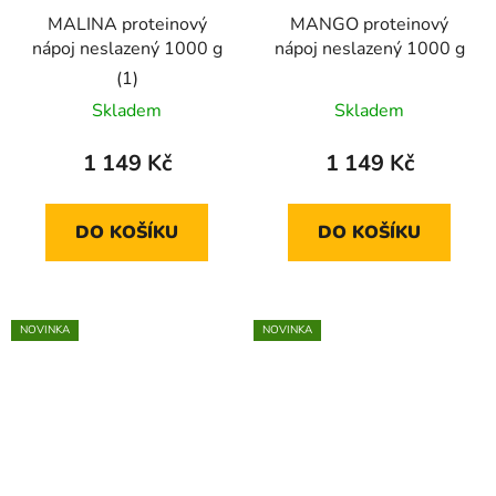
MALINA proteinový
MANGO proteinový
nápoj neslazený 1000 g
nápoj neslazený 1000 g
Průměrné
Skladem
Skladem
hodnocení
produktu
1 149 Kč
1 149 Kč
je
5,0
DO KOŠÍKU
DO KOŠÍKU
z
5
hvězdiček.
NOVINKA
NOVINKA
🇨🇿
🇨🇿