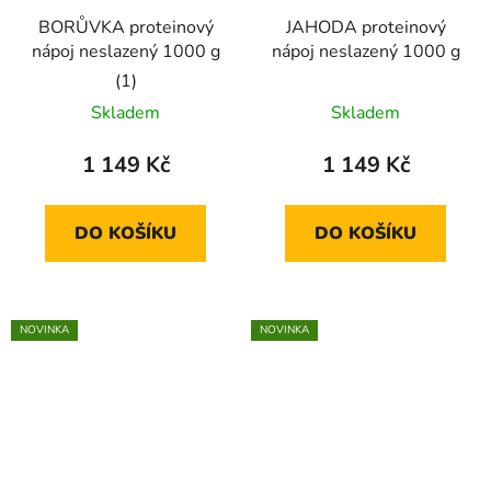
BORŮVKA proteinový
JAHODA proteinový
nápoj neslazený 1000 g
nápoj neslazený 1000 g
Průměrné
Skladem
Skladem
hodnocení
produktu
1 149 Kč
1 149 Kč
je
5,0
DO KOŠÍKU
DO KOŠÍKU
z
5
hvězdiček.
NOVINKA
NOVINKA
🇨🇿
🇨🇿