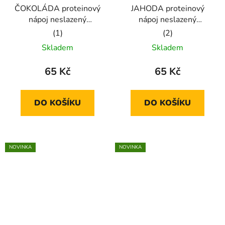
ČOKOLÁDA proteinový
JAHODA proteinový
nápoj neslazený
nápoj neslazený
ochutnávka
ochutnávka
Průměrné
Průměrné
Skladem
Skladem
hodnocení
hodnocení
produktu
produktu
65 Kč
65 Kč
je
je
5,0
5,0
DO KOŠÍKU
DO KOŠÍKU
z
z
5
5
hvězdiček.
hvězdiček.
NOVINKA
NOVINKA
🇨🇿
🇨🇿