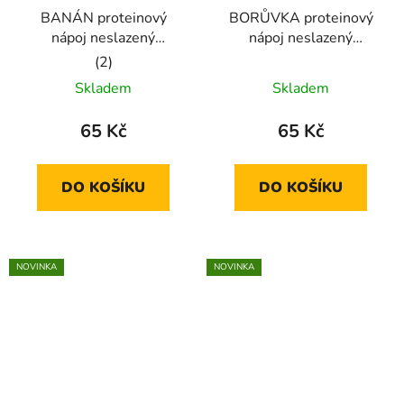
BANÁN proteinový
BORŮVKA proteinový
nápoj neslazený
nápoj neslazený
ochutnávka
ochutnávka
Průměrné
Skladem
Skladem
hodnocení
produktu
65 Kč
65 Kč
je
5,0
DO KOŠÍKU
DO KOŠÍKU
z
5
hvězdiček.
NOVINKA
NOVINKA
🇨🇿
🇨🇿