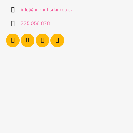
info
@
hubnutisdancou.cz
775 058 878