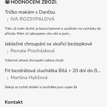
🤩 HODNOCENÍ ZBOŽÍ:
p
a
Tričko makám s Dančou
t
IVA ROZSYPALOVÁ
|
Hodnocení produktu je 5 z 5 hvězdiček.
í
Triko už mám druhé, je bezva barevné a využívám na vycházky do
přírody. Mám už zakoupeno více věcí a jsem...
Jablečné chroupání se skořicí bezlepkové
Renata Procházková
|
Hodnocení produktu je 5 z 5 hvězdiček.
Výborné zdravé chroupání zažene chutě
Fit bezdrátová sluchátka Bílá + 20 dní do členství + seznam písniček i audioknih
Martina Hybšová
|
Hodnocení produktu je 5 z 5 hvězdiček.
Dekuji za rychlé dodání a sluchátka jsou super.👍
Kontakt