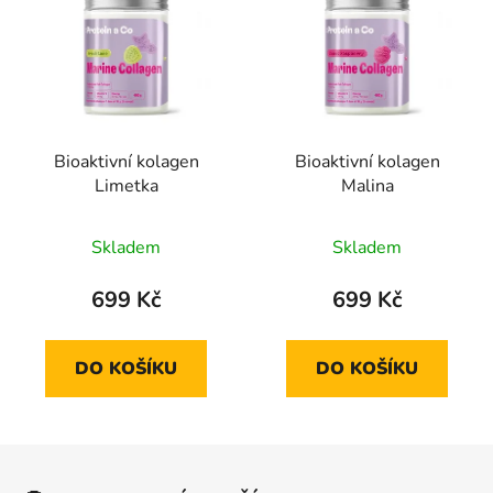
Bioaktivní kolagen
Bioaktivní kolagen
Limetka
Malina
Skladem
Skladem
699 Kč
699 Kč
DO KOŠÍKU
DO KOŠÍKU
Z
á