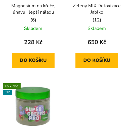
Magnesium na křeče,
Zelený MIX Detoxikace
únavu i lepší náladu
Jablko
Průměrné
Průměrné
Skladem
Skladem
hodnocení
hodnocení
produktu
produktu
228 Kč
650 Kč
je
je
5,0
5,0
DO KOŠÍKU
DO KOŠÍKU
z
z
5
5
hvězdiček.
hvězdiček.
NOVINKA
TIP