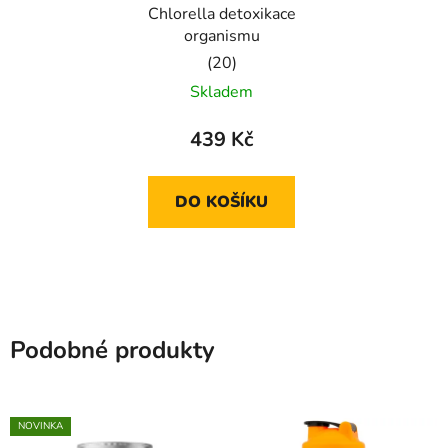
Chlorella detoxikace
organismu
Průměrné
Skladem
hodnocení
produktu
439 Kč
je
5,0
DO KOŠÍKU
z
5
hvězdiček.
Podobné produkty
NOVINKA