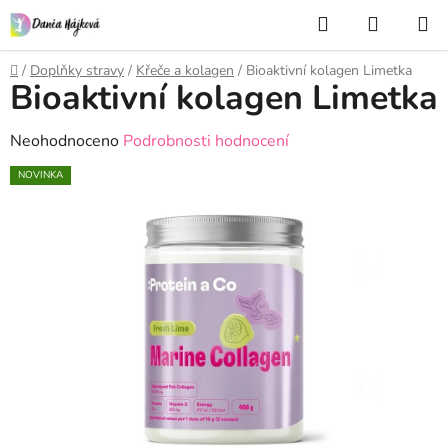
Přejít
Hledat
NÁKUP
na
KOŠÍK
obsah
Domů
/
Doplňky stravy
/
Křeče a kolagen
/
Bioaktivní kolagen Limetka
Bioaktivní kolagen Limetka
Průměrné
Neohodnoceno
Podrobnosti hodnocení
hodnocení
NOVINKA
produktu
je
0,0
z
5
hvězdiček.