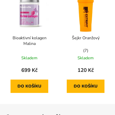
Bioaktivní kolagen
Šejkr Oranžový
Malina
Průměrné
Skladem
Skladem
hodnocení
produktu
699 Kč
120 Kč
je
5,0
DO KOŠÍKU
DO KOŠÍKU
z
5
hvězdiček.
Z
á