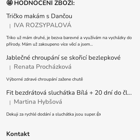
🤩 HODNOCENÍ ZBOŽÍ:
p
a
Tričko makám s Dančou
t
IVA ROZSYPALOVÁ
|
Hodnocení produktu je 5 z 5 hvězdiček.
í
Triko už mám druhé, je bezva barevné a využívám na vycházky do
přírody. Mám už zakoupeno více věcí a jsem...
Jablečné chroupání se skořicí bezlepkové
Renata Procházková
|
Hodnocení produktu je 5 z 5 hvězdiček.
Výborné zdravé chroupání zažene chutě
Fit bezdrátová sluchátka Bílá + 20 dní do členství + seznam písniček i audioknih
Martina Hybšová
|
Hodnocení produktu je 5 z 5 hvězdiček.
Dekuji za rychlé dodání a sluchátka jsou super.👍
Kontakt