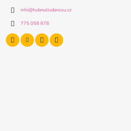
info
@
hubnutisdancou.cz
775 058 878