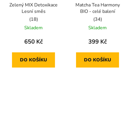
Zelený MIX Detoxikace
Matcha Tea Harmony
Lesní směs
BIO - celé balení
Průměrné
Průměrné
Skladem
Skladem
hodnocení
hodnocení
produktu
produktu
650 Kč
399 Kč
je
je
5,0
5,0
DO KOŠÍKU
DO KOŠÍKU
z
z
5
5
hvězdiček.
hvězdiček.