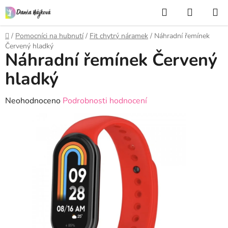
Přejít
Hledat
NÁKUP
na
KOŠÍK
obsah
Domů
/
Pomocníci na hubnutí
/
Fit chytrý náramek
/
Náhradní řemínek
Červený hladký
Náhradní řemínek Červený
hladký
Průměrné
Neohodnoceno
Podrobnosti hodnocení
hodnocení
produktu
je
0,0
z
5
hvězdiček.