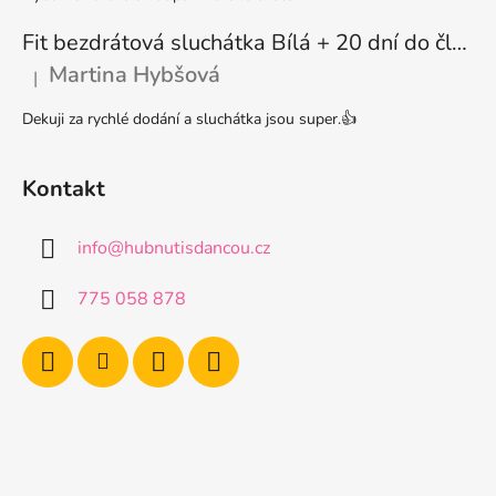
Fit bezdrátová sluchátka Bílá + 20 dní do členství + seznam písniček i audioknih
Martina Hybšová
|
Hodnocení produktu je 5 z 5 hvězdiček.
Dekuji za rychlé dodání a sluchátka jsou super.👍
Kontakt
info
@
hubnutisdancou.cz
775 058 878