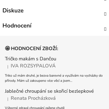
Diskuze
Hodnocení
Z
á
🤩 HODNOCENÍ ZBOŽÍ:
p
a
Tričko makám s Dančou
t
IVA ROZSYPALOVÁ
|
Hodnocení produktu je 5 z 5 hvězdiček.
í
Triko už mám druhé, je bezva barevné a využívám na vycházky do
přírody. Mám už zakoupeno více věcí a jsem...
Jablečné chroupání se skořicí bezlepkové
Renata Procházková
|
Hodnocení produktu je 5 z 5 hvězdiček.
Výborné zdravé chroupání zažene chutě