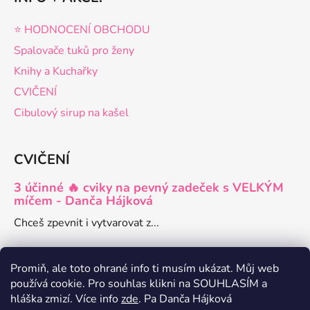
⭐️ HODNOCENÍ OBCHODU
Spalovače tuků pro ženy
Knihy a Kuchařky
CVIČENÍ
Cibulový sirup na kašel
CVIČENÍ
3 účinné 🔥 cviky na pevný zadeček s VELKÝM
míčem - Danča Hájková
Chceš zpevnit i vytvarovat z...
Promiň, ale toto ohrané info ti musím ukázat. Můj web
používá cookie. Pro souhlas klikni na SOUHLASÍM a
hláška zmizí. Více info
zde
. Pa Danča Hájková
Danča členství pro ženy