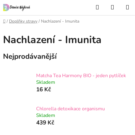
Přejít
Hledat
NÁKUP
na
KOŠÍK
obsah
Domů
/
Doplňky stravy
/
Nachlazení - Imunita
Nachlazení - Imunita
Nejprodávanější
Matcha Tea Harmony BIO - jeden pytlíček
Skladem
16 Kč
Chlorella detoxikace organismu
Skladem
439 Kč