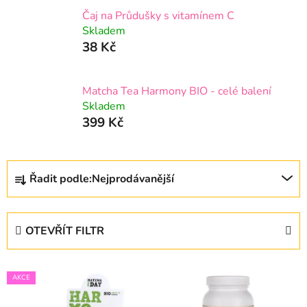
Čaj na Průdušky s vitamínem C
Skladem
38 Kč
Matcha Tea Harmony BIO - celé balení
Skladem
399 Kč
Ř
Řadit podle:
Nejprodávanější
a
z
e
OTEVŘÍT FILTR
n
í
V
p
AKCE
ý
r