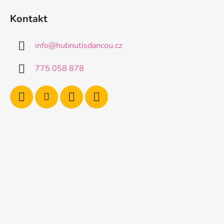
Kontakt
info
@
hubnutisdancou.cz
775 058 878