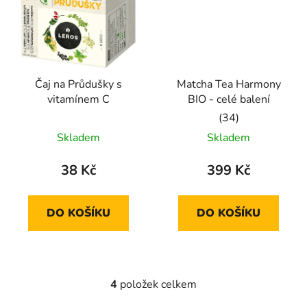
Čaj na Průdušky s
Matcha Tea Harmony
vitamínem C
BIO - celé balení
Průměrné
Skladem
Skladem
hodnocení
produktu
38 Kč
399 Kč
je
5,0
DO KOŠÍKU
DO KOŠÍKU
z
5
hvězdiček.
4
položek celkem
O
v