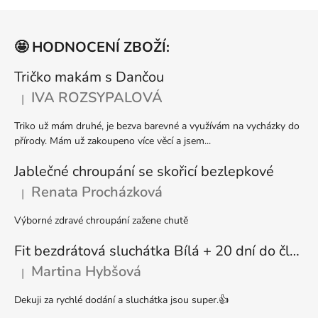
l
Z
á
á
d
🤩 HODNOCENÍ ZBOŽÍ:
p
a
a
Tričko makám s Dančou
c
t
í
IVA ROZSYPALOVÁ
|
Hodnocení produktu je 5 z 5 hvězdiček.
p
í
r
Triko už mám druhé, je bezva barevné a využívám na vycházky do
v
přírody. Mám už zakoupeno více věcí a jsem...
k
y
Jablečné chroupání se skořicí bezlepkové
v
Renata Procházková
|
Hodnocení produktu je 5 z 5 hvězdiček.
ý
p
Výborné zdravé chroupání zažene chutě
i
s
Fit bezdrátová sluchátka Bílá + 20 dní do členství + seznam písniček i audioknih
u
Martina Hybšová
|
Hodnocení produktu je 5 z 5 hvězdiček.
Dekuji za rychlé dodání a sluchátka jsou super.👍