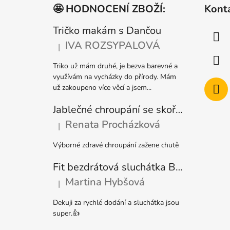
á
🤩 HODNOCENÍ ZBOŽÍ:
Kont
p
a
Tričko makám s Dančou
t
IVA ROZSYPALOVÁ
|
Hodnocení produktu je 5 z 5 hvězdiček.
í
Triko už mám druhé, je bezva barevné a
využívám na vycházky do přírody. Mám
už zakoupeno více věcí a jsem...
Jablečné chroupání se skořicí bezlepkové
Renata Procházková
|
Hodnocení produktu je 5 z 5 hvězdiček.
Výborné zdravé chroupání zažene chutě
Fit bezdrátová sluchátka Bílá + 20 dní do členství + seznam písniček i audioknih
Martina Hybšová
|
Hodnocení produktu je 5 z 5 hvězdiček.
Dekuji za rychlé dodání a sluchátka jsou
super.👍