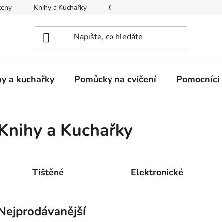
ženy
Knihy a Kuchařky
CVIČENÍ
Cibulový sirup na ka
hy a kuchařky
Pomůcky na cvičení
Pomocníci 
Knihy a Kuchařky
Tištěné
Elektronické
Nejprodávanější