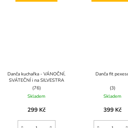
Danča kuchařka - VÁNOČNÍ,
Danča fit pexes
SVÁTEČNÍ i na SILVESTRA
Průměrné
Průměrn
Skladem
Skladem
hodnocení
hodnoce
produktu
produkt
299 Kč
399 Kč
je
je
5,0
5,0