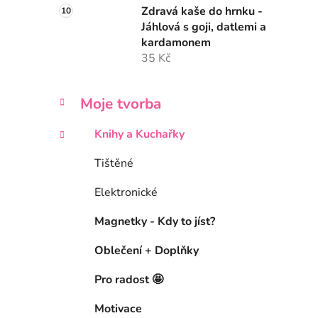
Zdravá kaše do hrnku -
Jáhlová s goji, datlemi a
kardamonem
35 Kč
K
Přeskočit
Moje tvorba
a
kategorie
t
Knihy a Kuchařky
e
g
Tištěné
o
r
Elektronické
i
e
Magnetky - Kdy to jíst?
Oblečení + Doplňky
Pro radost 🤩
Motivace