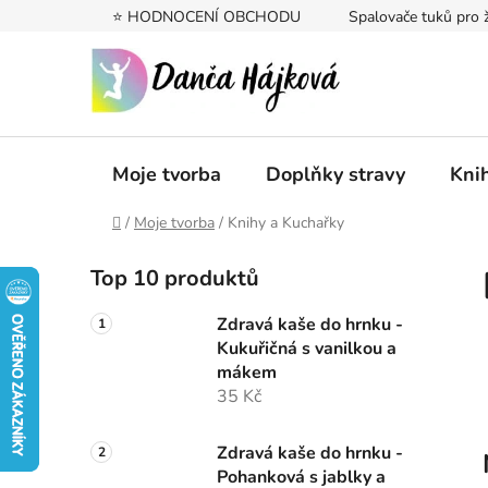
Přejít
⭐️ HODNOCENÍ OBCHODU
Spalovače tuků pro 
na
obsah
Moje tvorba
Doplňky stravy
Kni
Domů
/
Moje tvorba
/
Knihy a Kuchařky
P
Top 10 produktů
o
s
Zdravá kaše do hrnku -
t
Kukuřičná s vanilkou a
r
mákem
a
35 Kč
n
n
Zdravá kaše do hrnku -
Pohanková s jablky a
í