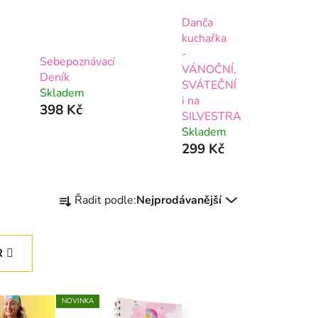
Danča
kuchařka
-
Sebepoznávací
VÁNOČNÍ,
Deník
SVÁTEČNÍ
Skladem
i na
398 Kč
SILVESTRA
Skladem
299 Kč
Ř
Řadit podle:
Nejprodávanější
a
z
e
R
n
í
p
NOVINKA