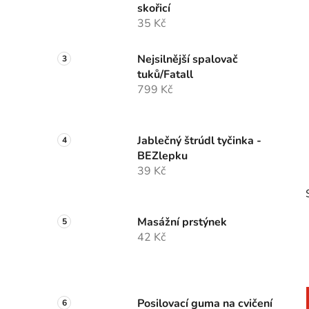
skořicí
p
35 Kč
a
n
Nejsilnější spalovač
e
tuků/Fatall
l
799 Kč
Jablečný štrúdl tyčinka -
BEZlepku
39 Kč
Masážní prstýnek
42 Kč
Posilovací guma na cvičení