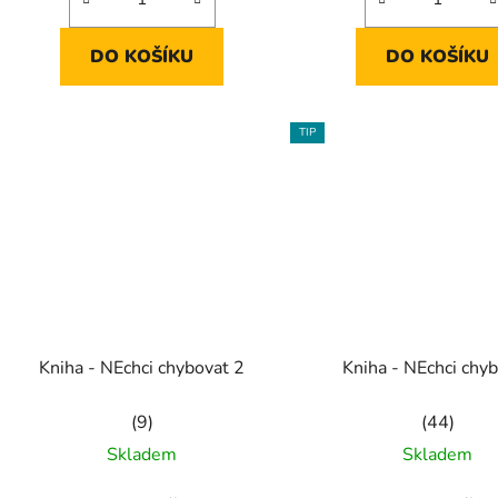
z
z
5
5
DO KOŠÍKU
DO KOŠÍKU
hvězdiček.
hvězdiče
TIP
Kniha - NEchci chybovat 2
Kniha - NEchci chy
Průměrné
Průměrn
Skladem
Skladem
hodnocení
hodnocen
produktu
produktu