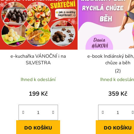
p
s
p
r
o
d
e-kuchařka VÁNOČNÍ i na
e-book Indiánský běh,
u
SILVESTRA
chůze a běh
k
Průměrn
t
Ihned k odeslání
Ihned k odeslán
hodnoce
ů
produkt
199 Kč
359 Kč
je
5,0
z
5
DO KOŠÍKU
DO KOŠÍKU
hvězdiče