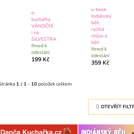
e-book
e-
Indiánský
kuchařka
běh,
VÁNOČNÍ
rychlá
i na
chůze a
SILVESTRA
běh
Ihned k
Ihned k
odeslání
odeslání
199 Kč
359 Kč
Stránka
1
z
1
-
10
položek celkem
OTEVŘÍT FILT
V
ý