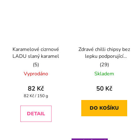
Karamelové cizrnové
Zdravé chilli chipsy bez
LADU slaný karamel
lepku podporující
hubnutí
Průměrné
Průměrné
Vyprodáno
Skladem
hodnocení
hodnocení
produktu
produktu
82 Kč
50 Kč
je
je
Měrná
82 Kč / 150 g
cena:
5,0
5,0
DO KOŠÍKU
z
z
DETAIL
5
5
hvězdiček.
hvězdiček.