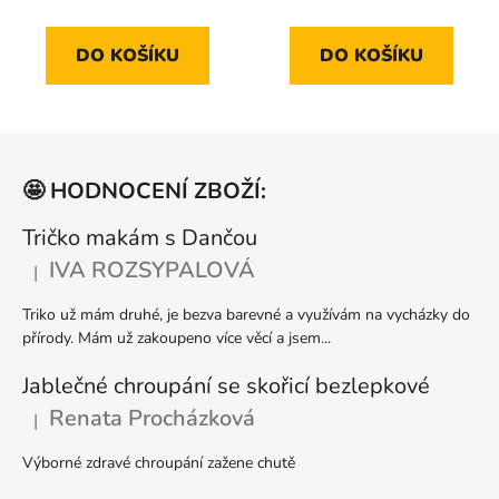
je
je
5,0
5,0
DO KOŠÍKU
DO KOŠÍKU
z
z
5
5
hvězdiček.
hvězdiček.
Z
á
🤩 HODNOCENÍ ZBOŽÍ:
p
a
Tričko makám s Dančou
t
IVA ROZSYPALOVÁ
|
Hodnocení produktu je 5 z 5 hvězdiček.
í
Triko už mám druhé, je bezva barevné a využívám na vycházky do
přírody. Mám už zakoupeno více věcí a jsem...
Jablečné chroupání se skořicí bezlepkové
Renata Procházková
|
Hodnocení produktu je 5 z 5 hvězdiček.
Výborné zdravé chroupání zažene chutě