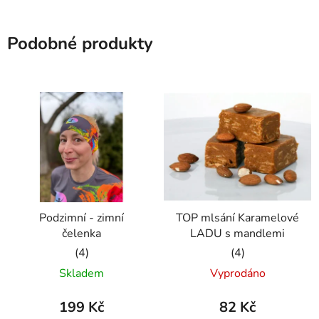
Podobné produkty
Podzimní - zimní
TOP mlsání Karamelové
čelenka
LADU s mandlemi
Průměrné
Průměrné
Skladem
Vyprodáno
hodnocení
hodnocení
produktu
produktu
199 Kč
82 Kč
je
je