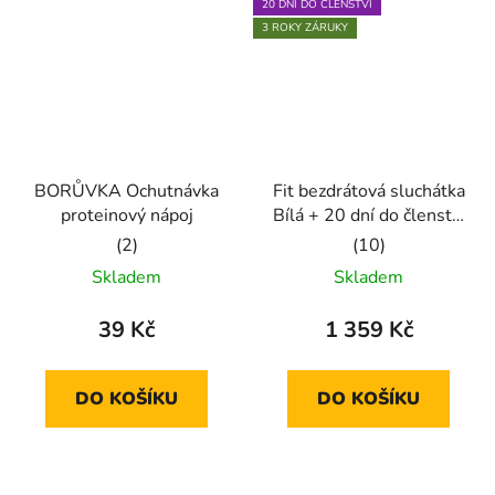
20 DNÍ DO ČLENSTVÍ
3 ROKY ZÁRUKY
BORŮVKA Ochutnávka
Fit bezdrátová sluchátka
proteinový nápoj
Bílá + 20 dní do členství
+ seznam písniček i
Průměrné
Průměrné
audioknih
Skladem
Skladem
hodnocení
hodnocení
produktu
produktu
39 Kč
1 359 Kč
je
je
5,0
5,0
DO KOŠÍKU
DO KOŠÍKU
z
z
5
5
hvězdiček.
hvězdiček.