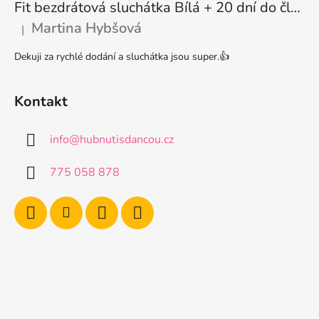
Fit bezdrátová sluchátka Bílá + 20 dní do členství + seznam písniček i audioknih
Martina Hybšová
|
Hodnocení produktu je 5 z 5 hvězdiček.
Dekuji za rychlé dodání a sluchátka jsou super.👍
Kontakt
info
@
hubnutisdancou.cz
775 058 878