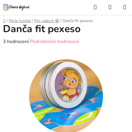
Přejít
Hledat
NÁKUP
na
KOŠÍK
obsah
Domů
/
Moje tvorba
/
Pro radost 🤩
/
Danča fit pexeso
Danča fit pexeso
Průměrné
3 hodnocení
Podrobnosti hodnocení
hodnocení
produktu
je
5,0
z
5
hvězdiček.