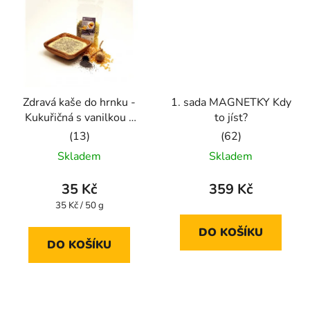
Zdravá kaše do hrnku -
1. sada MAGNETKY Kdy
Kukuřičná s vanilkou a
to jíst?
mákem
Průměrné
Průměrné
Skladem
Skladem
hodnocení
hodnocení
produktu
produktu
35 Kč
359 Kč
je
je
Měrná
35 Kč / 50 g
cena:
5,0
5,0
DO KOŠÍKU
z
z
DO KOŠÍKU
5
5
hvězdiček.
hvězdiček.