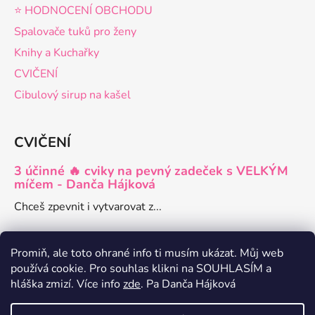
⭐️ HODNOCENÍ OBCHODU
Spalovače tuků pro ženy
Knihy a Kuchařky
CVIČENÍ
Cibulový sirup na kašel
CVIČENÍ
3 účinné 🔥 cviky na pevný zadeček s VELKÝM
míčem - Danča Hájková
Chceš zpevnit i vytvarovat z...
Promiň, ale toto ohrané info ti musím ukázat. Můj web
používá cookie. Pro souhlas klikni na SOUHLASÍM a
Danča členství pro ženy
hláška zmizí. Více info
zde
. Pa Danča Hájková
Zdravé recepty a články o hubnutí