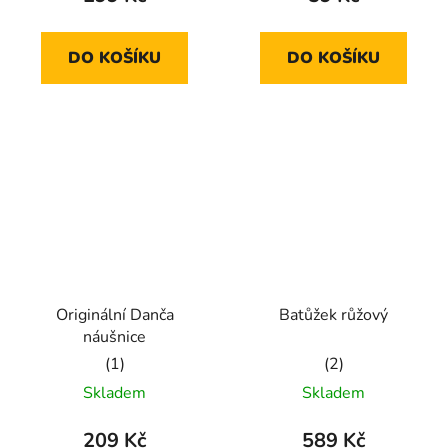
je
je
5,0
5,0
DO KOŠÍKU
DO KOŠÍKU
z
z
5
5
hvězdiček.
hvězdiček.
Originální Danča
Batůžek růžový
náušnice
Průměrné
Průměrné
Skladem
Skladem
hodnocení
hodnocení
produktu
produktu
209 Kč
589 Kč