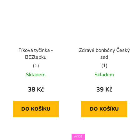
Fíková tyčinka -
Zdravé bonbóny Český
BEZlepku
sad
Průměrné
Průměrné
Skladem
Skladem
hodnocení
hodnocení
produktu
produktu
38 Kč
39 Kč
je
je
5,0
5,0
DO KOŠÍKU
DO KOŠÍKU
z
z
5
5
hvězdiček.
hvězdiček.
AKCE