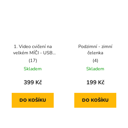
1. Video cvičení na
Podzimní - zimní
velkém MÍČI - USB
čelenka
fleška
Průměrné
Průměrné
Skladem
Skladem
hodnocení
hodnocení
produktu
produktu
399 Kč
199 Kč
je
je
5,0
5,0
DO KOŠÍKU
DO KOŠÍKU
z
z
5
5
hvězdiček.
hvězdiček.