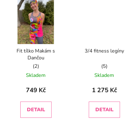
Fit tílko Makám s
3/4 fitness legíny
Dančou
Průměrné
Průměrné
Skladem
Skladem
hodnocení
hodnocení
produktu
produktu
749 Kč
1 275 Kč
je
je
5,0
5,0
DETAIL
DETAIL
z
z
5
5
hvězdiček.
hvězdiček.