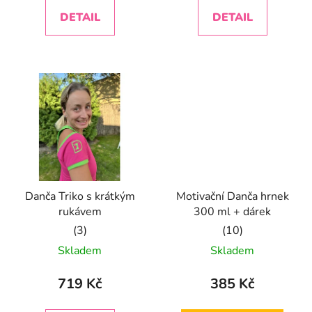
5,0
5,0
DETAIL
DETAIL
z
z
5
5
hvězdiček.
hvězdiček.
Danča Triko s krátkým
Motivační Danča hrnek
rukávem
300 ml + dárek
Průměrné
Průměrné
Skladem
Skladem
hodnocení
hodnocení
produktu
produktu
719 Kč
385 Kč
je
je