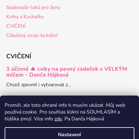
Spalovače tuků pro ženy
Knihy a Kuchařky
CVIČENÍ
Cibulový sirup na kašel
CVIČENÍ
3 účinné 🔥 cviky na pevný zadeček s VELKÝM
míčem - Danča Hájková
Chceš zpevnit i vytvarovat z...
Promiň, ale toto ohrané info ti musím ukázat. Můj web
používá cookie. Pro souhlas klikni na SOUHLASÍM a
Danča členství pro ženy
hláška zmizí. Více info
zde
. Pa Danča Hájková
Zdravé recepty a články o hubnutí
Nastavení