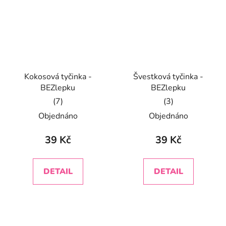
Kokosová tyčinka -
Švestková tyčinka -
BEZlepku
BEZlepku
Průměrné
Průměrné
Objednáno
Objednáno
hodnocení
hodnocení
produktu
produktu
39 Kč
39 Kč
je
je
5,0
5,0
DETAIL
DETAIL
z
z
5
5
hvězdiček.
hvězdiček.