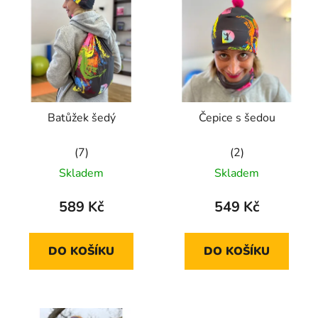
Batůžek šedý
Čepice s šedou
Průměrné
Průměrné
Skladem
Skladem
hodnocení
hodnocení
produktu
produktu
589 Kč
549 Kč
je
je
5,0
5,0
DO KOŠÍKU
DO KOŠÍKU
z
z
5
5
hvězdiček.
hvězdiček.