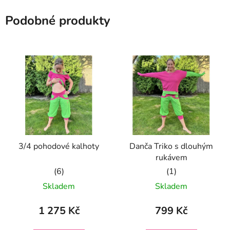
Podobné produkty
3/4 pohodové kalhoty
Danča Triko s dlouhým
rukávem
Průměrné
Průměrné
Skladem
Skladem
hodnocení
hodnocení
produktu
produktu
1 275 Kč
799 Kč
je
je