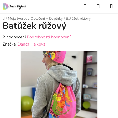
Přejít
Hledat
NÁKUP
na
KOŠÍK
obsah
Domů
/
Moje tvorba
/
Oblečení + Doplňky
/
Batůžek růžový
Batůžek růžový
Průměrné
2 hodnocení
Podrobnosti hodnocení
hodnocení
Značka:
Danča Hájková
produktu
je
5,0
z
5
hvězdiček.