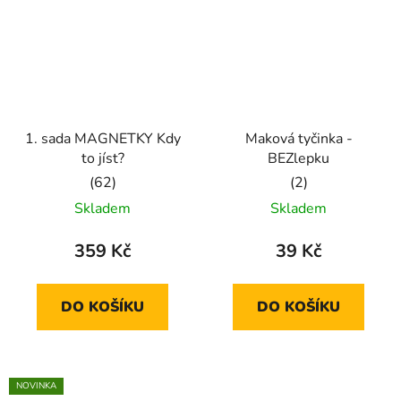
1. sada MAGNETKY Kdy
Maková tyčinka -
to jíst?
BEZlepku
Průměrné
Průměrné
Skladem
Skladem
hodnocení
hodnocení
produktu
produktu
359 Kč
39 Kč
je
je
5,0
5,0
DO KOŠÍKU
DO KOŠÍKU
z
z
5
5
hvězdiček.
hvězdiček.
NOVINKA