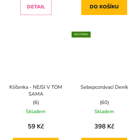
5,0
5,0
DETAIL
DO KOŠÍKU
z
z
5
5
hvězdiček.
hvězdiček.
NOVINKA
Klíčenka - NEJSI V TOM
Sebepoznávací Deník
SAMA
Průměrné
Průměrné
Skladem
Skladem
hodnocení
hodnocení
produktu
produktu
59 Kč
398 Kč
je
je