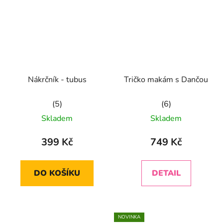
Nákrčník - tubus
Tričko makám s Dančou
Průměrné
Průměrné
Skladem
Skladem
hodnocení
hodnocení
produktu
produktu
399 Kč
749 Kč
je
je
5,0
5,0
DO KOŠÍKU
DETAIL
z
z
5
5
hvězdiček.
hvězdiček.
NOVINKA