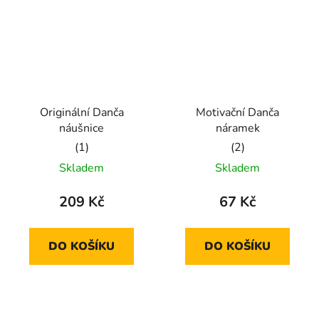
Originální Danča
Motivační Danča
náušnice
náramek
Průměrné
Průměrné
Skladem
Skladem
hodnocení
hodnocení
produktu
produktu
209 Kč
67 Kč
je
je
5,0
5,0
DO KOŠÍKU
DO KOŠÍKU
z
z
5
5
hvězdiček.
hvězdiček.