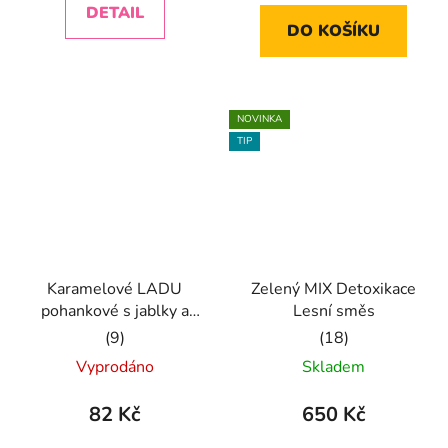
DETAIL
z
z
DO KOŠÍKU
5
5
hvězdiček.
hvězdiček.
NOVINKA
TIP
Karamelové LADU
Zelený MIX Detoxikace
pohankové s jablky a
Lesní směs
skořicí
Průměrné
Průměrné
Vyprodáno
Skladem
hodnocení
hodnocení
produktu
produktu
82 Kč
650 Kč
je
je