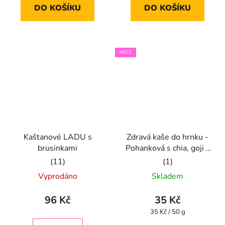
DO KOŠÍKU
DO KOŠÍKU
z
z
5
5
hvězdiček.
hvězdiček.
AKCE
Kaštanové LADU s
Zdravá kaše do hrnku -
brusinkami
Pohanková s chia, goji a
jablkem
Průměrné
Průměrné
Vyprodáno
Skladem
hodnocení
hodnocení
produktu
produktu
96 Kč
35 Kč
je
je
Měrná
35 Kč / 50 g
cena:
5,0
5,0