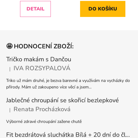
4,9
5,0
DETAIL
DO KOŠÍKU
z
z
5
5
hvězdiček.
hvězdiček.
Z
á
🤩 HODNOCENÍ ZBOŽÍ:
p
a
Tričko makám s Dančou
t
IVA ROZSYPALOVÁ
|
Hodnocení produktu je 5 z 5 hvězdiček.
í
Triko už mám druhé, je bezva barevné a využívám na vycházky do
přírody. Mám už zakoupeno více věcí a jsem...
Jablečné chroupání se skořicí bezlepkové
Renata Procházková
|
Hodnocení produktu je 5 z 5 hvězdiček.
Výborné zdravé chroupání zažene chutě
Fit bezdrátová sluchátka Bílá + 20 dní do členství + seznam písniček i audioknih