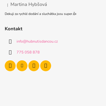
Martina Hybšová
|
Hodnocení produktu je 5 z 5 hvězdiček.
Dekuji za rychlé dodání a sluchátka jsou super.👍
Kontakt
info
@
hubnutisdancou.cz
775 058 878