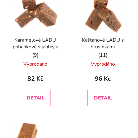
p
o
i
d
s
u
p
k
r
t
Karamelové LADU
Kaštanové LADU s
o
ů
pohankové s jablky a
brusinkami
d
skořicí
u
Průměrné
Průměrné
Vyprodáno
Vyprodáno
k
hodnocení
hodnocení
t
produktu
produktu
82 Kč
96 Kč
ů
je
je
4,9
5,0
DETAIL
DETAIL
z
z
5
5
hvězdiček.
hvězdiček.