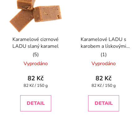
Karamelové cizrnové
Karamelové LADU s
LADU slaný karamel
karobem a lískovými
oříšky
Průměrné
Průměrné
Vyprodáno
Vyprodáno
hodnocení
hodnocení
produktu
produktu
82 Kč
82 Kč
je
je
Měrná
Měrná
82 Kč / 150 g
82 Kč / 150 g
cena:
cena:
5,0
5,0
z
z
DETAIL
DETAIL
5
5
hvězdiček.
hvězdiček.