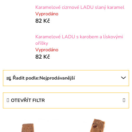
Karamelové cizrnové LADU slaný karamel
Vyprodáno
82 Kč
Karamelové LADU s karobem a lískovými
oříšky
Vyprodáno
82 Kč
Ř
Řadit podle:
Nejprodávanější
a
z
e
OTEVŘÍT FILTR
n
í
V
p
ý
r