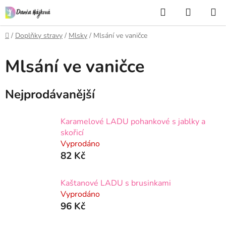
Přejít
Hledat
NÁKUP
na
KOŠÍK
obsah
Domů
/
Doplňky stravy
/
Mlsky
/
Mlsání ve vaničce
Mlsání ve vaničce
Nejprodávanější
Karamelové LADU pohankové s jablky a
skořicí
Vyprodáno
82 Kč
Kaštanové LADU s brusinkami
Vyprodáno
96 Kč