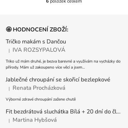
6
položek celkem
O
v
l
Z
á
á
d
🤩 HODNOCENÍ ZBOŽÍ:
p
a
a
Tričko makám s Dančou
c
t
í
IVA ROZSYPALOVÁ
|
Hodnocení produktu je 5 z 5 hvězdiček.
p
í
r
Triko už mám druhé, je bezva barevné a využívám na vycházky do
v
přírody. Mám už zakoupeno více věcí a jsem...
k
y
Jablečné chroupání se skořicí bezlepkové
v
Renata Procházková
|
Hodnocení produktu je 5 z 5 hvězdiček.
ý
p
Výborné zdravé chroupání zažene chutě
i
s
Fit bezdrátová sluchátka Bílá + 20 dní do členství + seznam písniček i audioknih
u
Martina Hybšová
|
Hodnocení produktu je 5 z 5 hvězdiček.