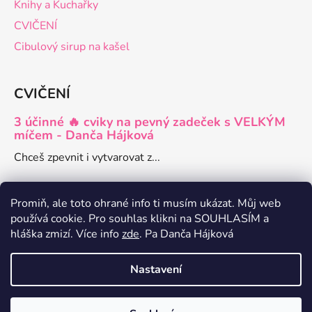
Knihy a Kuchařky
CVIČENÍ
Cibulový sirup na kašel
CVIČENÍ
3 účinné 🔥 cviky na pevný zadeček s VELKÝM
míčem - Danča Hájková
Chceš zpevnit i vytvarovat z...
Promiň, ale toto ohrané info ti musím ukázat. Můj web
používá cookie. Pro souhlas klikni na SOUHLASÍM a
Danča členství pro ženy
hláška zmizí. Více info
zde
. Pa Danča Hájková
Zdravé recepty a články o hubnutí
Nastavení
Vytvořil Shoptet
Z důvodu dovolené budou objednávky odeslány po 4.8. Děkuji za