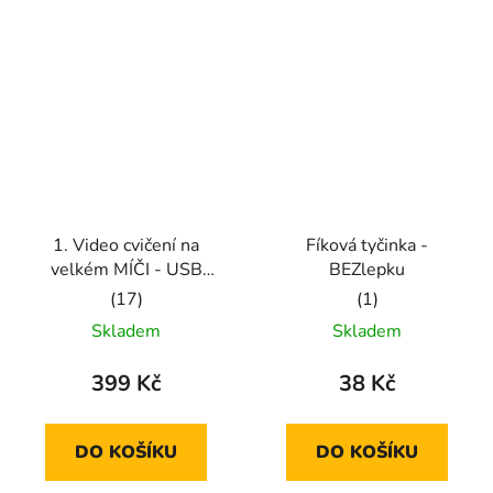
5
5
hvězdiček.
hvězdiček.
1. Video cvičení na
Fíková tyčinka -
velkém MÍČI - USB
BEZlepku
fleška
Průměrné
Průměrné
Skladem
Skladem
hodnocení
hodnocení
produktu
produktu
399 Kč
38 Kč
je
je
5,0
5,0
DO KOŠÍKU
DO KOŠÍKU
z
z
5
5