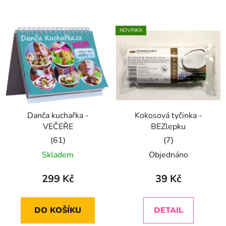
NOVINKA
Danča kuchařka -
Kokosová tyčinka -
VEČEŘE
BEZlepku
Průměrné
Průměrné
Skladem
Objednáno
hodnocení
hodnocení
produktu
produktu
299 Kč
39 Kč
je
je
5,0
5,0
DO KOŠÍKU
DETAIL
z
z