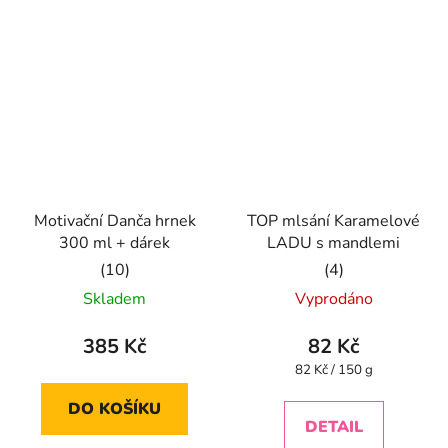
hvězdiček.
hvězdiček.
Motivační Danča hrnek
TOP mlsání Karamelové
300 ml + dárek
LADU s mandlemi
Průměrné
Průměrné
Skladem
Vyprodáno
hodnocení
hodnocení
produktu
produktu
385 Kč
82 Kč
je
je
Měrná
82 Kč / 150 g
cena:
5,0
5,0
DO KOŠÍKU
z
z
DETAIL
5
5