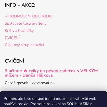
INFO + AKCE:
⭐️ HODNOCENÍ OBCHODU
Spalovače tuků pro ženy
Knihy a Kuchařky
CVIČENÍ
Cibulový sirup na kašel
CVIČENÍ
3 účinné 🔥 cviky na pevný zadeček s VELKÝM
míčem - Danča Hájková
Chceš zpevnit i vytvarovat z...
Promiň, ale toto ohrané info ti musím ukázat. Můj web
používá cookie. Pro souhlas klikni na SOUHLASÍM a