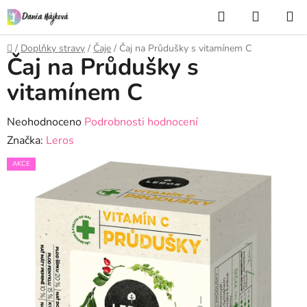
Přejít
Hledat
NÁKUP
na
KOŠÍK
obsah
Domů
/
Doplňky stravy
/
Čaje
/
Čaj na Průdušky s vitamínem C
Čaj na Průdušky s
vitamínem C
Průměrné
Neohodnoceno
Podrobnosti hodnocení
hodnocení
Značka:
Leros
produktu
AKCE
je
0,0
z
5
hvězdiček.