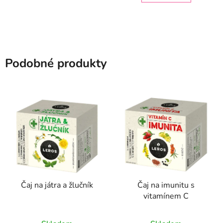
hvězdiček.
hvězdiček.
Podobné produkty
Čaj na játra a žlučník
Čaj na imunitu s
vitamínem C