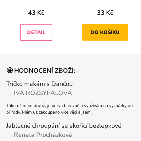
43 Kč
33 Kč
DETAIL
DO KOŠÍKU
Z
á
🤩 HODNOCENÍ ZBOŽÍ:
p
a
Tričko makám s Dančou
t
IVA ROZSYPALOVÁ
|
Hodnocení produktu je 5 z 5 hvězdiček.
í
Triko už mám druhé, je bezva barevné a využívám na vycházky do
přírody. Mám už zakoupeno více věcí a jsem...
Jablečné chroupání se skořicí bezlepkové
Renata Procházková
|
Hodnocení produktu je 5 z 5 hvězdiček.