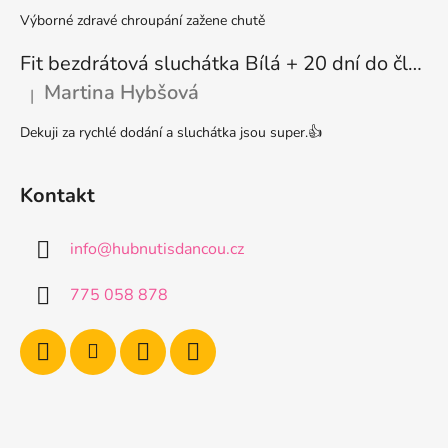
Výborné zdravé chroupání zažene chutě
Fit bezdrátová sluchátka Bílá + 20 dní do členství + seznam písniček i audioknih
Martina Hybšová
|
Hodnocení produktu je 5 z 5 hvězdiček.
Dekuji za rychlé dodání a sluchátka jsou super.👍
Kontakt
info
@
hubnutisdancou.cz
775 058 878