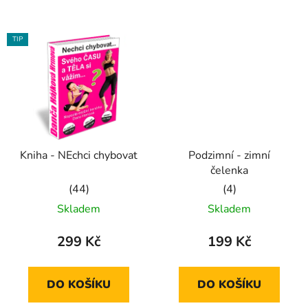
5
5
hvězdiček.
hvězdiček.
TIP
Kniha - NEchci chybovat
Podzimní - zimní
čelenka
Průměrné
Průměrné
Skladem
Skladem
hodnocení
hodnocení
produktu
produktu
299 Kč
199 Kč
je
je
5,0
5,0
DO KOŠÍKU
DO KOŠÍKU
z
z