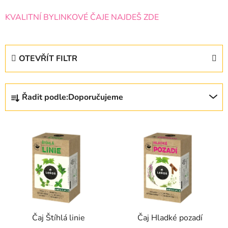
KVALITNÍ BYLINKOVÉ ČAJE NAJDEŠ ZDE
OTEVŘÍT FILTR
Ř
Řadit podle:
Doporučujeme
a
z
V
e
ý
n
p
í
i
p
s
r
p
o
r
d
Čaj Štíhlá linie
Čaj Hladké pozadí
o
u