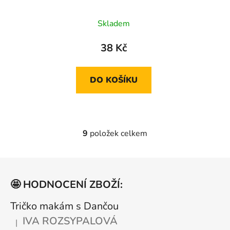
Skladem
38 Kč
DO KOŠÍKU
9
položek celkem
O
v
l
Z
á
á
d
🤩 HODNOCENÍ ZBOŽÍ:
p
a
a
Tričko makám s Dančou
c
t
í
IVA ROZSYPALOVÁ
|
Hodnocení produktu je 5 z 5 hvězdiček.
p