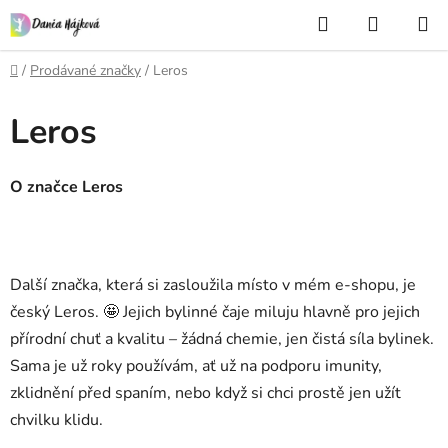
Přejít
Hledat
NÁKUP
na
KOŠÍK
obsah
Domů
/
Prodávané značky
/
Leros
Leros
O značce Leros
Další značka, která si zasloužila místo v mém e-shopu, je
český Leros. 🤩 Jejich bylinné čaje miluju hlavně pro jejich
přírodní chuť a kvalitu – žádná chemie, jen čistá síla bylinek.
Sama je už roky používám, ať už na podporu imunity,
zklidnění před spaním, nebo když si chci prostě jen užít
chvilku klidu.