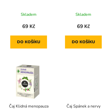
d
k
u
t
Skladem
Skladem
k
ů
t
69 Kč
69 Kč
ů
DO KOŠÍKU
DO KOŠÍKU
Čaj Klidná menopauza
Čaj Spánek a nervy