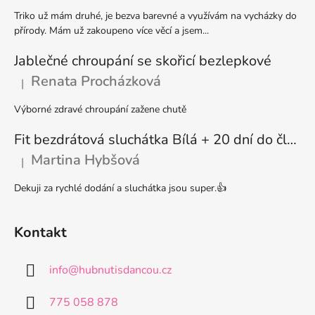
í
r
Triko už mám druhé, je bezva barevné a využívám na vycházky do
v
přírody. Mám už zakoupeno více věcí a jsem...
k
y
Jablečné chroupání se skořicí bezlepkové
v
Renata Procházková
|
Hodnocení produktu je 5 z 5 hvězdiček.
ý
p
Výborné zdravé chroupání zažene chutě
i
s
Fit bezdrátová sluchátka Bílá + 20 dní do členství + seznam písniček i audioknih
u
Martina Hybšová
|
Hodnocení produktu je 5 z 5 hvězdiček.
Dekuji za rychlé dodání a sluchátka jsou super.👍
Kontakt
info
@
hubnutisdancou.cz
775 058 878