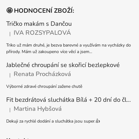
á
🤩 HODNOCENÍ ZBOŽÍ:
p
a
Tričko makám s Dančou
t
IVA ROZSYPALOVÁ
|
Hodnocení produktu je 5 z 5 hvězdiček.
í
Triko už mám druhé, je bezva barevné a využívám na vycházky do
přírody. Mám už zakoupeno více věcí a jsem...
Jablečné chroupání se skořicí bezlepkové
Renata Procházková
|
Hodnocení produktu je 5 z 5 hvězdiček.
Výborné zdravé chroupání zažene chutě
Fit bezdrátová sluchátka Bílá + 20 dní do členství + seznam písniček i audioknih
Martina Hybšová
|
Hodnocení produktu je 5 z 5 hvězdiček.
Dekuji za rychlé dodání a sluchátka jsou super.👍