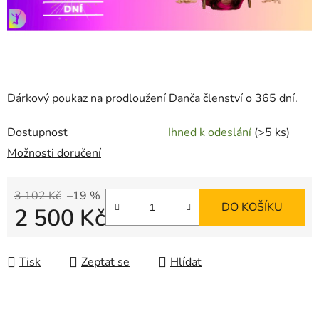
Dárkový poukaz na prodloužení Danča členství o 365 dní.
Dostupnost
Ihned k odeslání
(>5 ks)
Možnosti doručení
3 102 Kč
–19 %
DO KOŠÍKU
2 500 Kč
Měrná cena:
Tisk
Zeptat se
Hlídat