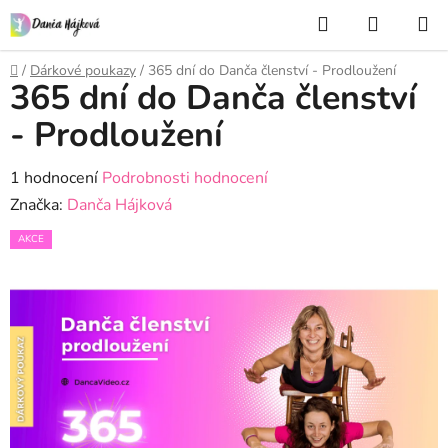
Přejít
Hledat
NÁKUP
na
KOŠÍK
obsah
Domů
/
Dárkové poukazy
/
365 dní do Danča členství - Prodloužení
365 dní do Danča členství
- Prodloužení
Průměrné
1 hodnocení
Podrobnosti hodnocení
hodnocení
Značka:
Danča Hájková
produktu
AKCE
je
5,0
z
5
hvězdiček.