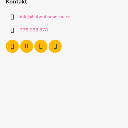
Kontakt
info
@
hubnutisdancou.cz
775 058 878