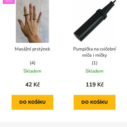
AKCE
Masážní prstýnek
Pumpička na cvičební
míče i míčky
Průměrné
Průměrné
Skladem
Skladem
hodnocení
hodnocení
produktu
produktu
42 Kč
119 Kč
je
je
5,0
5,0
DO KOŠÍKU
DO KOŠÍKU
z
z
5
5
hvězdiček.
hvězdiček.
Z