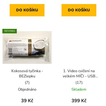
5,0
5,0
DO KOŠÍKU
DO KOŠÍKU
z
z
5
5
hvězdiček.
hvězdiček.
NOVINKA
Kokosová tyčinka -
1. Video cvičení na
BEZlepku
velkém MÍČI - USB
fleška
Průměrné
Průměrné
Objednáno
Skladem
hodnocení
hodnocení
produktu
produktu
39 Kč
399 Kč
je
je