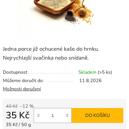
Jedna porce již ochucené kaše do hrnku.
Nejrychlejší svačinka nebo snídaně.
Dostupnost
Skladem
(>5 ks)
Můžeme doručit do:
11.8.2026
Možnosti doručení
40 Kč
–12 %
35 Kč
DO KOŠÍKU
Měrná cena:
35 Kč / 50 g