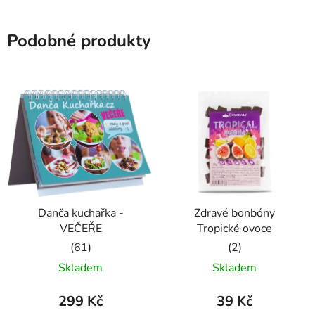
Podobné produkty
Danča kuchařka -
Zdravé bonbóny
VEČEŘE
Tropické ovoce
Průměrné
Průměrné
Skladem
Skladem
hodnocení
hodnocení
produktu
produktu
299 Kč
39 Kč
je
je