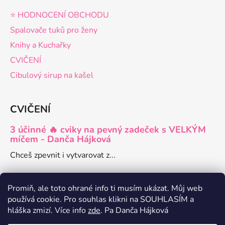
⭐️ HODNOCENÍ OBCHODU
Spalovače tuků pro ženy
Knihy a Kuchařky
CVIČENÍ
Cibulový sirup na kašel
CVIČENÍ
3 účinné 🔥 cviky na pevný zadeček s VELKÝM
míčem - Danča Hájková
Chceš zpevnit i vytvarovat z...
Promiň, ale toto ohrané info ti musím ukázat. Můj web
používá cookie. Pro souhlas klikni na SOUHLASÍM a
Danča členství pro ženy
hláška zmizí. Více info
zde
. Pa Danča Hájková
Zdravé recepty a články o hubnutí