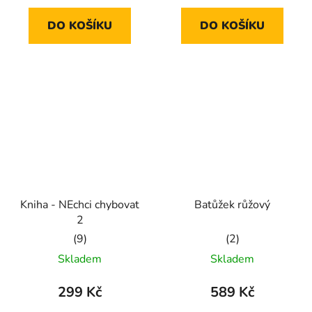
5,0
5,0
DO KOŠÍKU
DO KOŠÍKU
z
z
5
5
hvězdiček.
hvězdiček.
Kniha - NEchci chybovat
Batůžek růžový
2
Průměrné
Průměrné
Skladem
Skladem
hodnocení
hodnocení
produktu
produktu
299 Kč
589 Kč
je
je