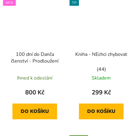
AKCE
TIP
100 dní do Danča
Kniha - NEchci chybovat
členství - Prodloužení
Průměrné
Ihned k odeslání
Skladem
hodnocení
produktu
800 Kč
299 Kč
je
5,0
DO KOŠÍKU
DO KOŠÍKU
z
5
hvězdiček.