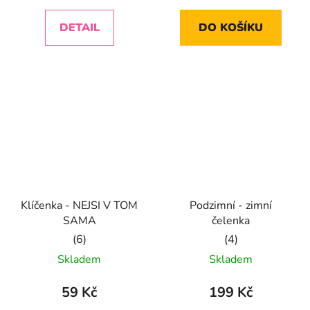
5,0
5,0
DETAIL
DO KOŠÍKU
z
z
5
5
hvězdiček.
hvězdiček.
Klíčenka - NEJSI V TOM
Podzimní - zimní
SAMA
čelenka
Průměrné
Průměrné
Skladem
Skladem
hodnocení
hodnocení
produktu
produktu
59 Kč
199 Kč
je
je