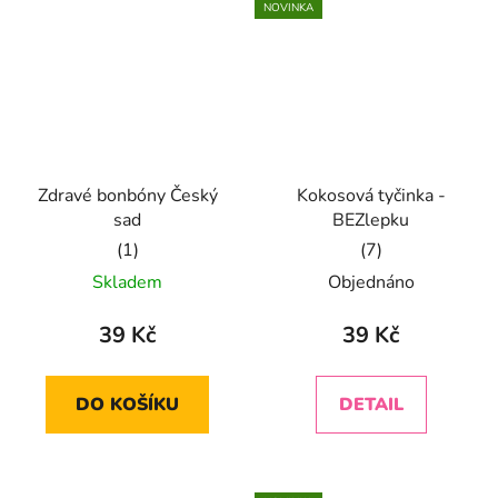
NOVINKA
Zdravé bonbóny Český
Kokosová tyčinka -
sad
BEZlepku
Průměrné
Průměrné
Skladem
Objednáno
hodnocení
hodnocení
produktu
produktu
39 Kč
39 Kč
je
je
5,0
5,0
DO KOŠÍKU
DETAIL
z
z
5
5
hvězdiček.
hvězdiček.