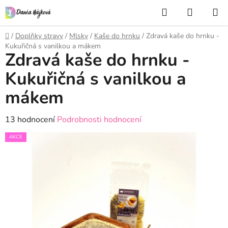
Přejít
Hledat
NÁKUP
na
KOŠÍK
obsah
Domů
/
Doplňky stravy
/
Mlsky
/
Kaše do hrnku
/
Zdravá kaše do hrnku -
Kukuřičná s vanilkou a mákem
Zdravá kaše do hrnku -
Kukuřičná s vanilkou a
mákem
Průměrné
13 hodnocení
Podrobnosti hodnocení
hodnocení
AKCE
produktu
je
5,0
z
5
hvězdiček.