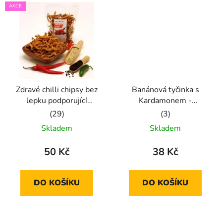
AKCE
Zdravé chilli chipsy bez
Banánová tyčinka s
lepku podporující
Kardamonem -
hubnutí
BEZlepku
Průměrné
Průměrné
Skladem
Skladem
hodnocení
hodnocení
produktu
produktu
50 Kč
38 Kč
je
je
5,0
5,0
DO KOŠÍKU
DO KOŠÍKU
z
z
5
5
hvězdiček.
hvězdiček.