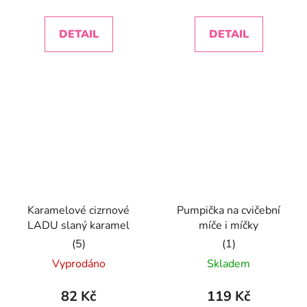
cena:
cena:
5,0
5,0
z
z
DETAIL
DETAIL
5
5
hvězdiček.
hvězdiček.
Karamelové cizrnové
Pumpička na cvičební
LADU slaný karamel
míče i míčky
Průměrné
Průměrné
Vyprodáno
Skladem
hodnocení
hodnocení
produktu
produktu
82 Kč
119 Kč