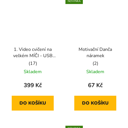
NOVINKA
1. Video cvičení na
Motivační Danča
velkém MÍČI - USB
náramek
fleška
Průměrné
Průměrné
Skladem
Skladem
hodnocení
hodnocení
produktu
produktu
399 Kč
67 Kč
je
je
5,0
5,0
DO KOŠÍKU
DO KOŠÍKU
z
z
5
5
hvězdiček.
hvězdiček.