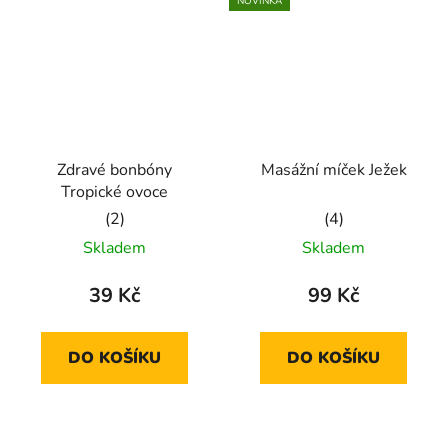
NOVINKA
Zdravé bonbóny
Masážní míček Ježek
Tropické ovoce
Průměrné
Průměrné
Skladem
Skladem
hodnocení
hodnocení
produktu
produktu
39 Kč
99 Kč
je
je
5,0
5,0
DO KOŠÍKU
DO KOŠÍKU
z
z
5
5
hvězdiček.
hvězdiček.