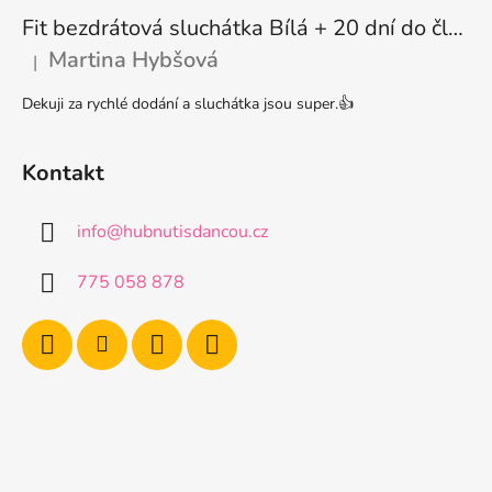
Fit bezdrátová sluchátka Bílá + 20 dní do členství + seznam písniček i audioknih
Martina Hybšová
|
Hodnocení produktu je 5 z 5 hvězdiček.
Dekuji za rychlé dodání a sluchátka jsou super.👍
Kontakt
info
@
hubnutisdancou.cz
775 058 878