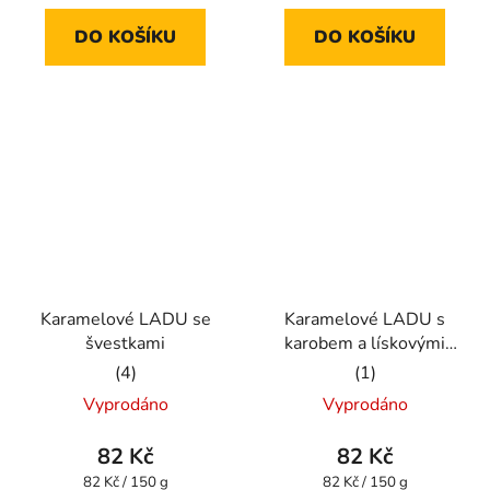
5,0
5,0
DO KOŠÍKU
DO KOŠÍKU
z
z
5
5
hvězdiček.
hvězdiček.
Karamelové LADU se
Karamelové LADU s
švestkami
karobem a lískovými
oříšky
Průměrné
Průměrné
Vyprodáno
Vyprodáno
hodnocení
hodnocení
produktu
produktu
82 Kč
82 Kč
je
je
Měrná
Měrná
82 Kč / 150 g
82 Kč / 150 g