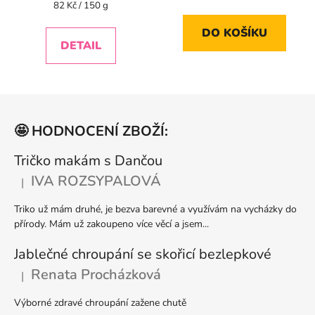
je
je
Měrná
82 Kč / 150 g
cena:
5,0
5,0
DO KOŠÍKU
z
z
DETAIL
5
5
hvězdiček.
hvězdiček.
Z
á
🤩 HODNOCENÍ ZBOŽÍ:
p
a
Tričko makám s Dančou
t
IVA ROZSYPALOVÁ
|
Hodnocení produktu je 5 z 5 hvězdiček.
í
Triko už mám druhé, je bezva barevné a využívám na vycházky do
přírody. Mám už zakoupeno více věcí a jsem...
Jablečné chroupání se skořicí bezlepkové
Renata Procházková
|
Hodnocení produktu je 5 z 5 hvězdiček.
Výborné zdravé chroupání zažene chutě