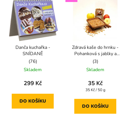
Danča kuchařka -
Zdravá kaše do hrnku -
SNÍDANĚ
Pohanková s jablky a
skořicí
Průměrné
Průměrné
Skladem
Skladem
hodnocení
hodnocení
produktu
produktu
299 Kč
35 Kč
je
je
Měrná
35 Kč / 50 g
cena:
5,0
5,0
DO KOŠÍKU
z
z
DO KOŠÍKU
5
5
hvězdiček.
hvězdiček.