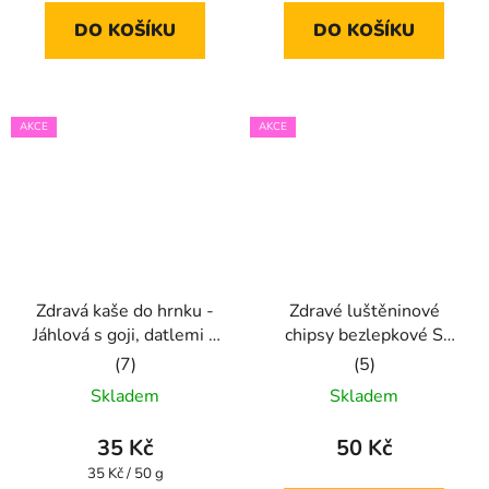
5,0
5,0
DO KOŠÍKU
DO KOŠÍKU
z
z
5
5
hvězdiček.
hvězdiček.
AKCE
AKCE
Zdravá kaše do hrnku -
Zdravé luštěninové
Jáhlová s goji, datlemi a
chipsy bezlepkové S
kardamonem
kysaným zelím
Průměrné
Průměrné
Skladem
Skladem
hodnocení
hodnocení
produktu
produktu
35 Kč
50 Kč
je
je
Měrná
35 Kč / 50 g