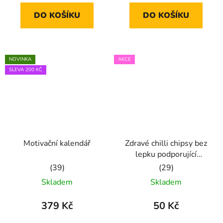
5,0
5,0
DO KOŠÍKU
DO KOŠÍKU
z
z
5
5
hvězdiček.
hvězdiček.
NOVINKA
AKCE
SLEVA 200 KČ
Motivační kalendář
Zdravé chilli chipsy bez
lepku podporující
hubnutí
Průměrné
Průměrné
Skladem
Skladem
hodnocení
hodnocení
produktu
produktu
379 Kč
50 Kč
je
je