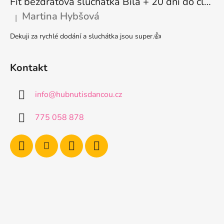
Fit bezdrátová sluchátka Bílá + 20 dní do členství + seznam písniček i audioknih
Martina Hybšová
|
Hodnocení produktu je 5 z 5 hvězdiček.
Dekuji za rychlé dodání a sluchátka jsou super.👍
Kontakt
info
@
hubnutisdancou.cz
775 058 878