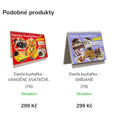
Podobné produkty
Danča kuchařka -
Danča kuchařka -
VÁNOČNÍ, SVÁTEČNÍ i
SNÍDANĚ
na SILVESTRA
Průměrné
Průměrné
Skladem
Skladem
hodnocení
hodnocení
produktu
produktu
299 Kč
299 Kč
je
je