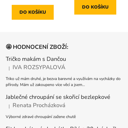
cena:
5,0
5,0
DO KOŠÍKU
z
z
DO KOŠÍKU
5
5
hvězdiček.
hvězdiček.
Z
á
🤩 HODNOCENÍ ZBOŽÍ:
p
a
Tričko makám s Dančou
t
IVA ROZSYPALOVÁ
|
Hodnocení produktu je 5 z 5 hvězdiček.
í
Triko už mám druhé, je bezva barevné a využívám na vycházky do
přírody. Mám už zakoupeno více věcí a jsem...
Jablečné chroupání se skořicí bezlepkové
Renata Procházková
|
Hodnocení produktu je 5 z 5 hvězdiček.
Výborné zdravé chroupání zažene chutě