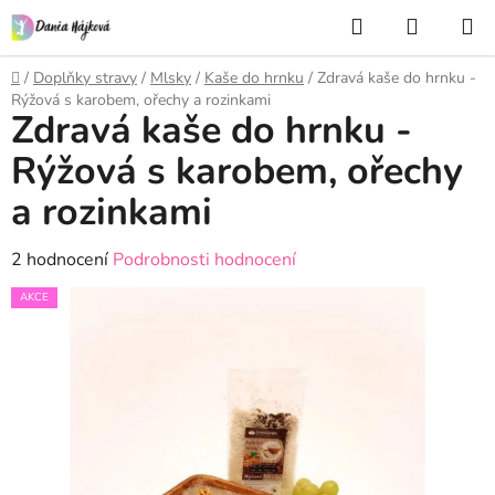
Přejít
Hledat
NÁKUP
na
KOŠÍK
obsah
Domů
/
Doplňky stravy
/
Mlsky
/
Kaše do hrnku
/
Zdravá kaše do hrnku -
Rýžová s karobem, ořechy a rozinkami
Zdravá kaše do hrnku -
Rýžová s karobem, ořechy
a rozinkami
Průměrné
2 hodnocení
Podrobnosti hodnocení
hodnocení
AKCE
produktu
je
5,0
z
5
hvězdiček.