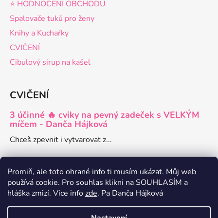
⭐️ HODNOCENÍ OBCHODU
Spalovače tuků pro ženy
Knihy a Kuchařky
CVIČENÍ
Cibulový sirup na kašel
CVIČENÍ
3 účinné 🔥 cviky na pevný zadeček s VELKÝM
míčem - Danča Hájková
Chceš zpevnit i vytvarovat z...
Promiň, ale toto ohrané info ti musím ukázat. Můj web
používá cookie. Pro souhlas klikni na SOUHLASÍM a
hláška zmizí. Více info
zde
. Pa Danča Hájková
Danča členství pro ženy
Zdravé recepty a články o hubnutí