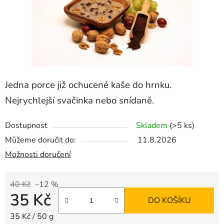
Jedna porce již ochucené kaše do hrnku.
Nejrychlejší svačinka nebo snídaně.
Dostupnost
Skladem
(>5 ks)
Můžeme doručit do:
11.8.2026
Možnosti doručení
40 Kč
–12 %
35 Kč
DO KOŠÍKU
Měrná cena:
35 Kč / 50 g