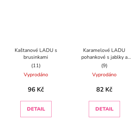
Kaštanové LADU s
Karamelové LADU
brusinkami
pohankové s jablky a
skořicí
Průměrné
Průměrné
Vyprodáno
Vyprodáno
hodnocení
hodnocení
produktu
produktu
96 Kč
82 Kč
je
je
5,0
4,9
DETAIL
DETAIL
z
z
5
5
hvězdiček.
hvězdiček.