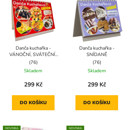
Danča kuchařka -
Danča kuchařka -
VÁNOČNÍ, SVÁTEČNÍ i
SNÍDANĚ
na SILVESTRA
Průměrné
Průměrné
Skladem
Skladem
hodnocení
hodnocení
produktu
produktu
299 Kč
299 Kč
je
je
5,0
5,0
DO KOŠÍKU
DO KOŠÍKU
z
z
5
5
hvězdiček.
hvězdiček.
NOVINKA
NOVINKA