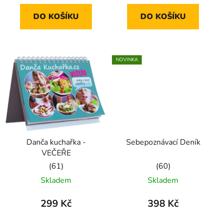
5,0
5,0
DO KOŠÍKU
DO KOŠÍKU
z
z
5
5
hvězdiček.
hvězdiček.
NOVINKA
Danča kuchařka -
Sebepoznávací Deník
VEČEŘE
Průměrné
Průměrné
Skladem
Skladem
hodnocení
hodnocení
produktu
produktu
299 Kč
398 Kč
je
je