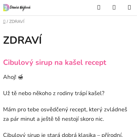
Přejít
Hledat
NÁKUP
na
KOŠÍK
obsah
Domů
/
ZDRAVÍ
ZDRAVÍ
V
Cibulový sirup na kašel recept
ý
p
Ahoj! 🍯
i
s
Už tě nebo někoho z rodiny trápí kašel?
č
l
Mám pro tebe osvědčený recept, který zvládneš
á
za pár minut a ještě tě nestojí skoro nic.
n
k
Cibulový sirup je stará dobrá klasika – přírodní,
ů