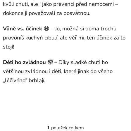
kvůli chuti, ale i jako prevenci před nemocemi –
dokonce ji považovali za posvátnou.
Vůně vs. účinek
😄 – Jo, možná si doma trochu
provoníš kuchyň cibulí, ale věř mi, ten účinek za to
stojí!
Děti ho zvládnou
🧒 – Díky sladké chuti ho
většinou zvládnou i děti, které jinak do všeho
„léčivého“ brblají.
1
položek celkem
O