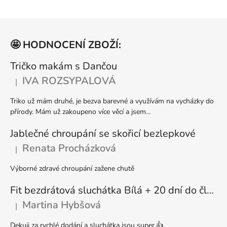
v
l
Z
á
á
d
🤩 HODNOCENÍ ZBOŽÍ:
p
a
a
Tričko makám s Dančou
c
t
í
IVA ROZSYPALOVÁ
|
Hodnocení produktu je 5 z 5 hvězdiček.
p
í
r
Triko už mám druhé, je bezva barevné a využívám na vycházky do
v
přírody. Mám už zakoupeno více věcí a jsem...
k
y
Jablečné chroupání se skořicí bezlepkové
v
Renata Procházková
|
Hodnocení produktu je 5 z 5 hvězdiček.
ý
p
Výborné zdravé chroupání zažene chutě
i
s
Fit bezdrátová sluchátka Bílá + 20 dní do členství + seznam písniček i audioknih
u
Martina Hybšová
|
Hodnocení produktu je 5 z 5 hvězdiček.
Dekuji za rychlé dodání a sluchátka jsou super.👍