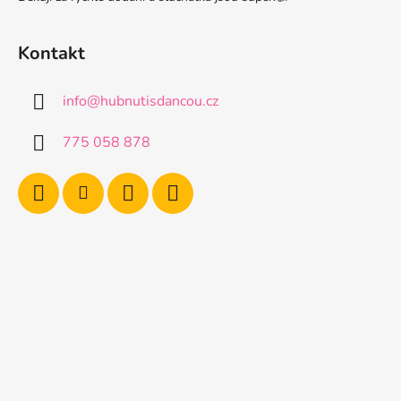
Kontakt
info
@
hubnutisdancou.cz
775 058 878