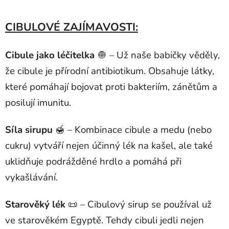
CIBULOVÉ ZAJÍMAVOSTI:
Cibule jako léčitelka
🧅 – Už naše babičky věděly,
že cibule je přírodní antibiotikum. Obsahuje látky,
které pomáhají bojovat proti bakteriím, zánětům a
posilují imunitu.
Síla sirupu
🍯 – Kombinace cibule a medu (nebo
cukru) vytváří nejen účinný lék na kašel, ale také
uklidňuje podrážděné hrdlo a pomáhá při
vykašlávání.
Starověký lék
📜 – Cibulový sirup se používal už
ve starověkém Egyptě. Tehdy cibuli jedli nejen