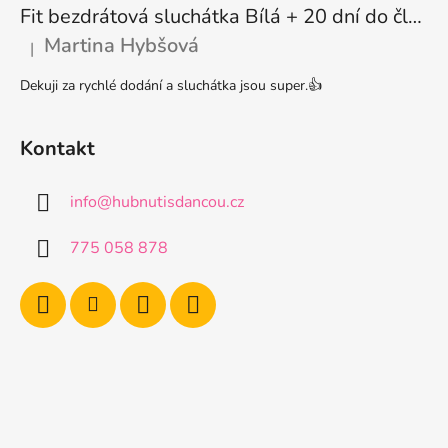
Fit bezdrátová sluchátka Bílá + 20 dní do členství + seznam písniček i audioknih
Martina Hybšová
|
Hodnocení produktu je 5 z 5 hvězdiček.
Dekuji za rychlé dodání a sluchátka jsou super.👍
Kontakt
info
@
hubnutisdancou.cz
775 058 878