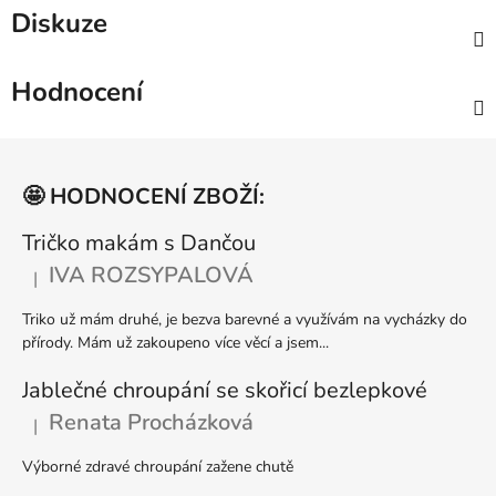
Diskuze
Hodnocení
Z
á
🤩 HODNOCENÍ ZBOŽÍ:
p
a
Tričko makám s Dančou
t
IVA ROZSYPALOVÁ
|
Hodnocení produktu je 5 z 5 hvězdiček.
í
Triko už mám druhé, je bezva barevné a využívám na vycházky do
přírody. Mám už zakoupeno více věcí a jsem...
Jablečné chroupání se skořicí bezlepkové
Renata Procházková
|
Hodnocení produktu je 5 z 5 hvězdiček.
Výborné zdravé chroupání zažene chutě