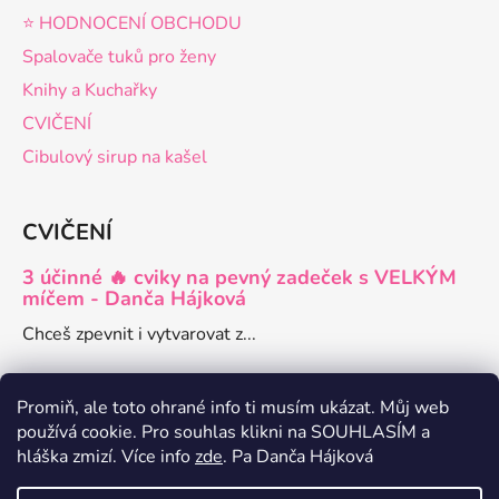
⭐️ HODNOCENÍ OBCHODU
Spalovače tuků pro ženy
Knihy a Kuchařky
CVIČENÍ
Cibulový sirup na kašel
CVIČENÍ
3 účinné 🔥 cviky na pevný zadeček s VELKÝM
míčem - Danča Hájková
Chceš zpevnit i vytvarovat z...
Promiň, ale toto ohrané info ti musím ukázat. Můj web
používá cookie. Pro souhlas klikni na SOUHLASÍM a
hláška zmizí. Více info
zde
. Pa Danča Hájková
Danča členství pro ženy
Zdravé recepty a články o hubnutí