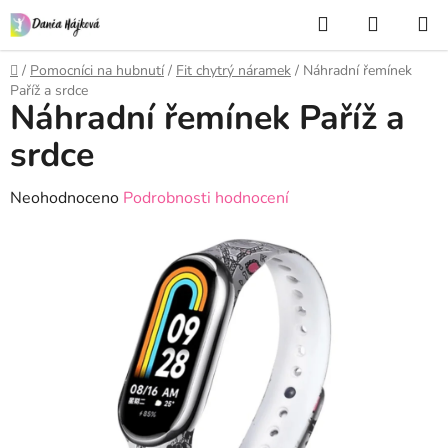
Přejít
Hledat
NÁKUP
na
KOŠÍK
obsah
Domů
/
Pomocníci na hubnutí
/
Fit chytrý náramek
/
Náhradní řemínek
Paříž a srdce
Náhradní řemínek Paříž a
srdce
Průměrné
Neohodnoceno
Podrobnosti hodnocení
hodnocení
produktu
je
0,0
z
5
hvězdiček.